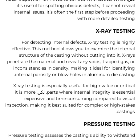
it’s useful for spotting obvious defects
,
it cannot revea
internal issues
.
It’s often the first step before proceedin
.
with more detailed testin
X-RAY TESTIN
For detecting internal defects
,
X-ray testing is highl
effective
.
This method allows you to examine the interna
structure of the casting without cutting into it
.
X-ray
penetrate the material and reveal any voids
,
trapped gas
,
o
inconsistencies in density
,
making it ideal for identifyin
.
internal porosity or blow holes in aluminum die castin
X-ray testing is especially useful for high-value or critica
parts where internal integrity is essentia
. لكن,
it is more
expensive and time-consuming compared to visua
inspection
,
making it best suited for complex or high-stake
.
casting
PRESSURE TESTIN
Pressure testing assesses the casting’s ability to withstan