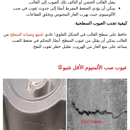
ينقل القالب الخشن أو التالف تلك العيوب إلى القالب.
يمكن أن يؤدي الضغط المفرط أيضًا إلى حدوث ثقوب في صب
الألومنيوم, حيث يهرب الغاز المحبوس ويخلق الفقاعات.
يفية تجنب العيوب السطحية
افظ على سطح القالب في الشكل العلوي! عادي
تلميع وصيانة السطح
من
لقالب يمكن أن يقلل من عيوب السطح. أيضًا, التحكم في ضغط الصب
ساعد على منع الغاز من الهروب, تقليل خطر ثقوب النفخ.
يوب صب الألمنيوم الأقل شيوعًا