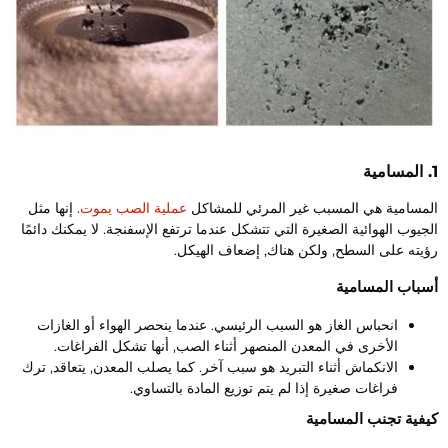
ة
لمسامية هي المسبب غير المرئي للمشاكل
عملية الصب يموت
. إنها مثل
لجيوب الهوائية الصغيرة التي تتشكل عندما ترتفع الإسفنجة. لا يمكنك دائمًا
ؤيته على السطح, ولكن هناك, إضعاف الهيكل.
سباب المسامية
انحباس الغاز هو السبب الرئيسي. عندما ينحصر الهواء أو الغازات
الأخرى في المعدن المنصهر أثناء الصب, أنها تشكل الفراغات.
الانكماش أثناء التبريد هو سبب آخر. كما يصلب المعدن, يتعاقد, ترك
فراغات صغيرة إذا لم يتم توزيع المادة بالتساوي.
يفية تجنب المسامية