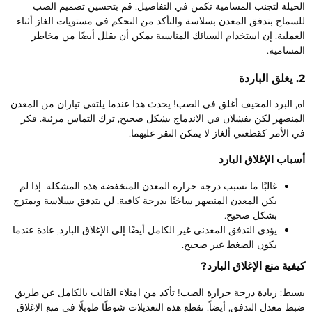
لحيلة لتجنب المسامية تكمن في التفاصيل. قم بتحسين تصميم الصب
لسماح بتدفق المعدن بسلاسة والتأكد من التحكم في مستويات الغاز أثناء
لعملية. إن استخدام السبائك المناسبة يمكن أن يقلل أيضًا من مخاطر
لمسامية.
لباردة
ه, البرد المخيف أغلق في الصب! يحدث هذا عندما يلتقي تياران من المعدن
لمنصهر لكن يفشلان في الاندماج بشكل صحيح, ترك التماس مرئية. فكر
ي الأمر كقطعتي ألغاز لا يمكن النقر عليهما.
سباب الإغلاق البارد
غالبًا ما تسبب درجة حرارة المعدن المنخفضة هذه المشكلة. إذا لم
يكن المعدن المنصهر ساخنًا بدرجة كافية, لن يتدفق بسلاسة ويمتزج
بشكل صحيح.
يؤدي التدفق المعدني غير الكامل أيضًا إلى الإغلاق البارد, عادة عندما
يكون الضغط غير صحيح.
يفية منع الإغلاق البارد?
سيط: زيادة درجة حرارة الصب! تأكد من امتلاء القالب بالكامل عن طريق
بط معدل التدفق, أيضاً. تقطع هذه التعديلات شوطًا طويلًا في منع الإغلاق