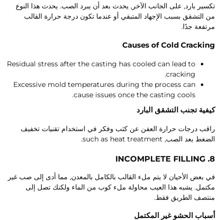
كسير بارد, على الجانب الآخر, يحدث بعد أن يبرد الصب. يحدث هذا النوع
ن التشقق بسبب الإجهاد المتبقي أو عندما تكون درجة حرارة القالب
رتفعة جدًا.
Causes of Cold Crackin
Residual stress after the casting has cooled can lead to
.
cracking
Excessive mold temperatures during the process can
.
cause issues once the casting cools
يفية تجنب التشقق البارد
اقب درجات حرارة العفن عن كثب وفكر في استخدام تقنيات تخفيف
لضغط بعد الصب,
such as heat treatment
.
INCOMPLETE FILLING
8
ي بعض الأحيان لا يتم ملء القالب بالكامل بالمعدن, مما أدى إلى صب غير
كتمل. يشبه هذا العيب محاولة ملء كوب من الماء ولكنك تصل إلى
نتصف الطريق فقط.
سباب الحشو غير المكتمل