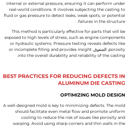
internal or external pressure
,
ensuring it can perform unde
real-world conditions
.
It involves subjecting the casting t
fluid or gas pressure to detect leaks
,
weak spots
,
or potentia
.
failures in the structur
This method is particularly effective for parts that will b
exposed to high levels of stress
,
such as engine component
or hydraulic systems
.
Pressure testing reveals defects lik
porosit
, الشقوق,
or incomplete filling and provides insight
.
into the overall durability and reliability of the castin
BEST PRACTICES FOR REDUCING DEFECTS I
ALUMINUM DIE CASTIN
OPTIMIZING MOLD DESIG
A well-designed mold is key to minimizing defects
.
The mol
should facilitate even metal flow and promote unifor
cooling to reduce the risk of issues like porosity an
warping
.
Avoid using sharp corners and thin walls in th