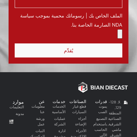
الملف الخاص بك | رسوماتك محمية بموجب سياسة
NDA الصارمة الخاصة بنا.
يُقدِّم
قدرات
الصناعات
خدمات
عن
موارد
.لا. 128-
يموت
قطع غيار
الخدمات
معلومات
التعليمات
129,
الصب
السيارات
الأساسية
عنا
المنطقة
مدونة
الصناعية
التصنيع
أجزاء
عمليات
ورشة
الشرقية,
باستخدام
الإضاءة
الشركة
عمل
ماشي
الحاسب
الأجزاء
ادارة
النبات
الشرق,
الآلي
الإلكترونية
مشروع
المكسيكي