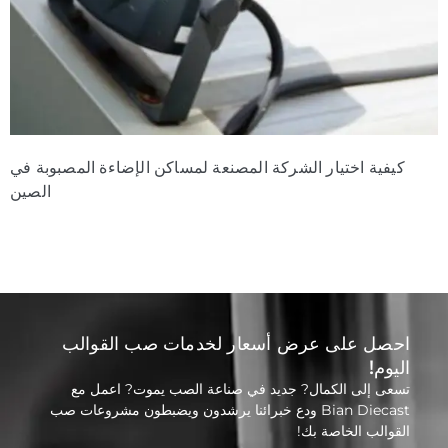
ضاءة المصبوبة في
كيف تعمل MES على تحسين إمكانية ال
الصين
احصل على عرض أسعار لخدمات صب القوالب
اليوم!
تسعى إلى الكمال? جديد في صناعة الصب يموت? اعمل مع
Bian Diecast ودع خبرائنا يرشدون ويضبطون مشروعات صب
القوالب الخاصة بك!