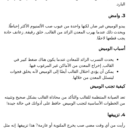
بارد.
امض
بدو الوميض غير ضار, لكنها واحدة من عيوب صب الألمنيوم الأكثر إحباطًا.
يحدث ذلك عندما يهرب المعدن الزائد من القالب, خلق رقيقة, زعانف حادة
جب قطعها لاحقًا.
سباب الوميض
يحدث التسرب الزائد للمعادن عندما يكون هناك ضغط كبير في
القالب, إخراج المعدن من الأماكن غير المرغوب فيها.
يمكن أن يؤدي اختلال القالب أيضًا إلى الوميض لأنه يخلق فجوات
ليتسلل المعدن من خلالها.
يفية تجنب الوميض
عد الصيانة المنتظمة للقالب والتأكد من محاذاة القالب بشكل صحيح وتثبيته
ن الخطوات الأساسية لتجنب الوميض. حافظ على أدواتك في حالة جيدة!
ييفها
أيت من أي وقت مضى صب يخرج الملتوية أو عازمة? هذا تزييفها. إنه مثل