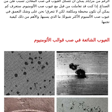
لرغم من مزاياه, يمكن أن تتسلل العيوب في صب المعادن, تسبب طن من
لصداع. إذا كنت قد تعاملت من قبل مع عيوب صب الألومنيوم, ستعرف كم
مكن أن تكون محبطة ومكلفة. لكن لا تتعرق! نحن على وشك التعمق في
يوب صب الألمنيوم الأكثر شيوعًا, ما الذي يسببها, والأهم من ذلك كيفية
نبها.
لعيوب الشائعة في صب قوالب الألومنيوم