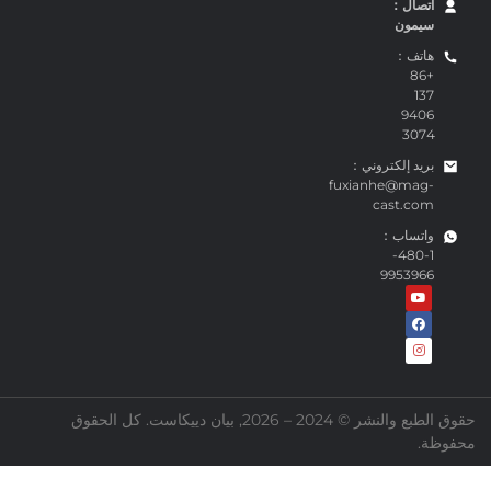
اتصال：
سيمون
هاتف：
+86
137
9406
3074
بريد إلكتروني：
fuxianhe@mag-
cast.com
واتساب：
1-480-
9953966
حقوق الطبع والنشر © 2024 – 2026, بيان دييكاست. كل الحقوق
حفوظة.