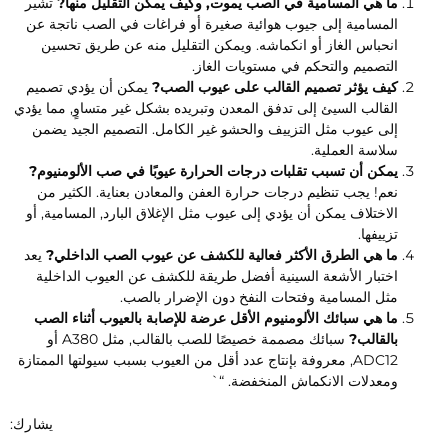
ما هي المسامية في الصب يموت, وكيف يمكن التقليل منها?
تشير
المسامية إلى جيوب هوائية صغيرة أو فراغات في الصب ناتجة عن
انحباس الغاز أو انكماشه. ويمكن التقليل منه عن طريق تحسين
التصميم والتحكم في مستويات الغاز.
كيف يؤثر تصميم القالب على عيوب الصب?
يمكن أن يؤدي تصميم
القالب السيئ إلى تدفق المعدن وتبريده بشكل غير متساوٍ, مما يؤدي
إلى عيوب مثل التزييف والحشو غير الكامل. التصميم الجيد يضمن
سلاسة العملية.
يمكن أن تسبب تقلبات درجات الحرارة عيوبًا في صب الألومنيوم?
نعم! يجب تنظيم درجات حرارة العفن والمعادن بعناية. الكثير من
الاختلاف يمكن أن يؤدي إلى عيوب مثل الإغلاق البارد, المسامية, أو
تزييفها.
ما هي الطرق الأكثر فعالية للكشف عن عيوب الصب الداخلي?
يعد
اختبار الأشعة السينية أفضل طريقة للكشف عن العيوب الداخلية
مثل المسامية وفتحات النفخ دون الإضرار بالصب.
ما هي سبائك الألومنيوم الأقل عرضة للإصابة بالعيوب أثناء الصب
بالقالب?
سبائك مصممة خصيصًا للصب بالقالب, مثل A380 أو
ADC12, معروفة بإنتاج عدد أقل من العيوب بسبب سيولتها الممتازة
ومعدلات الانكماش المنخفضة. “`
يشارك: