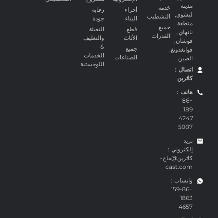
مدينة
خدمة
أجزاء
رقابة
ليشوي,
التشطيب
البناء
جودة
منطقة
جميع
قطع
التعبئة
نانهاي,
القدرات
الأثاث
والتغليف
فوشان,
&
جميع
قوانغدونغ,
الخدمات
الصناعات
الصين
اللوجستية
اتصال：
كاثرين
هاتف：
+86
189
4247
5007
بريد
إلكتروني：
كاثرين@ماج-
cast.com
واتساب：
+86-159
1863
4657