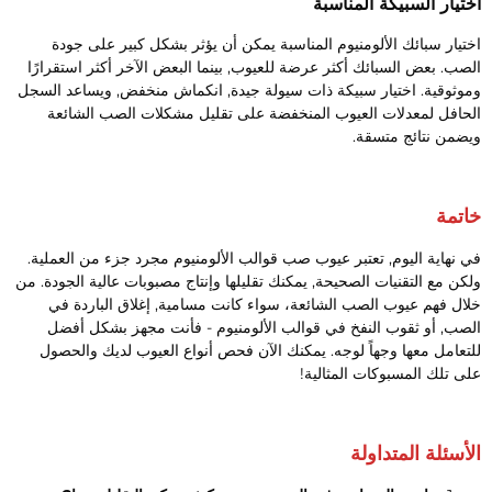
ختيار السبيكة المناسبة
ختيار سبائك الألومنيوم المناسبة يمكن أن يؤثر بشكل كبير على جودة
لصب. بعض السبائك أكثر عرضة للعيوب, بينما البعض الآخر أكثر استقرارًا
موثوقية. اختيار سبيكة ذات سيولة جيدة, انكماش منخفض, ويساعد السجل
لحافل لمعدلات العيوب المنخفضة على تقليل مشكلات الصب الشائعة
يضمن نتائج متسقة.
اتمة
ي نهاية اليوم, تعتبر عيوب صب قوالب الألومنيوم مجرد جزء من العملية.
لكن مع التقنيات الصحيحة, يمكنك تقليلها وإنتاج مصبوبات عالية الجودة. من
لال فهم عيوب الصب الشائعة، سواء كانت مسامية, إغلاق الباردة في
لصب, أو ثقوب النفخ في قوالب الألومنيوم - فأنت مجهز بشكل أفضل
لتعامل معها وجهاً لوجه. يمكنك الآن فحص أنواع العيوب لديك والحصول
لى تلك المسبوكات المثالية!
لأسئلة المتداولة