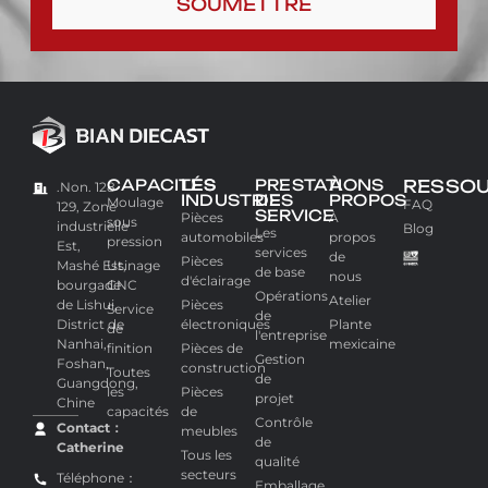
SOUMETTRE
CAPACITÉS
LES
PRESTATIONS
À
RESSO
.Non. 128-
INDUSTRIES
DE
PROPOS
Moulage
FAQ
129, Zone
SERVICE
Pièces
À
sous
industrielle
Blog
Les
automobiles
propos
pression
Est,
services
de
Pièces
Mashé Est,
Usinage
de base
nous
d'éclairage
bourgade
CNC
Opérations
Atelier
de Lishui,
Pièces
Service
de
District de
électroniques
Plante
de
l'entreprise
Nanhai,
mexicaine
finition
Pièces de
Gestion
Foshan,
construction
Toutes
de
Guangdong,
les
Pièces
projet
Chine
capacités
de
Contrôle
Contact：
meubles
de
Catherine
Tous les
qualité
secteurs
Téléphone：
Emballage