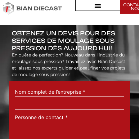
CONTA
Composants de meubles
NO
OBTENEZ UN DEVIS POUR DES
SERVICES DE MOULAGE SOUS
PRESSION DÈS AUJOURD'HUI!
En quête de perfection? Nouveau dans l'industrie du
moulage sous pression? Travaillez avec Bian Diecast
et laissez nos experts guider et peaufiner vos projets
de moulage sous pression!
Nom complet de l’entreprise
*
Personne de contact
*