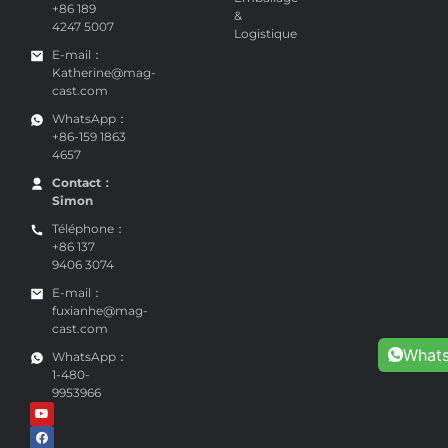
+86 189
&
4247 5007
Logistique
E-mail：
Katherine@mag-
cast.com
WhatsApp：
+86-159 1863
4657
Contact：
Simon
Téléphone：
+86 137
9406 3074
E-mail：
fuxianhe@mag-
cast.com
What
WhatsApp：
1-480-
9953966