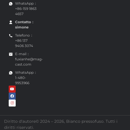
WhatsApp：
+86-159 1863
4657
Contatto：
simone
Telefono：
+86 137
9406 3074
E-mail：
fuxianhe@mag-
cast.com
WhatsApp：
1-480-
9953966
Diritto d'autore© 2024 – 2026, Bianco pressofuso. Tutti i
diritti riservati.