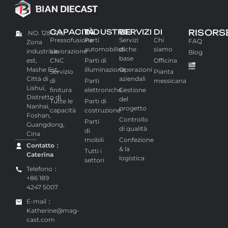
CAPACITÀ
INDUSTRIE
SERVIZI
DI
RISORS
.NO. 128-129,
Pressofusione
Parti
Servizi
Chi
FAQ
Zona
automobilistiche
di
siamo
industriale
Lavorazione
Blog
base
est,
CNC
Parti di
Officina
Mashe Est,
illuminazione
Operazioni
Servizio
Pianta
Città di
aziendali
di
Parti
messicana
Lishui,
finitura
elettroniche
Gestione
Distretto di
del
Tutte le
Parti di
Nanhai,
progetto
capacità
costruzione
Foshan,
Controllo
Parti
Guangdong,
di qualità
di
Cina
mobili
Confezione
Contatto：
& la
Tutti i
Caterina
logistica
settori
Telefono：
+86 189
4247 5007
E-mail：
Katherine@mag-
cast.com