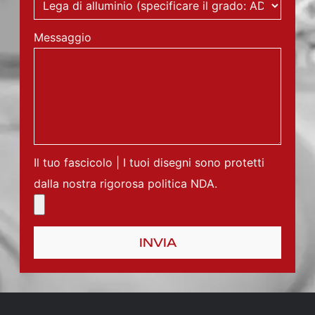
Messaggio
Il tuo fascicolo | I tuoi disegni sono protetti
dalla nostra rigorosa politica NDA.
INVIA