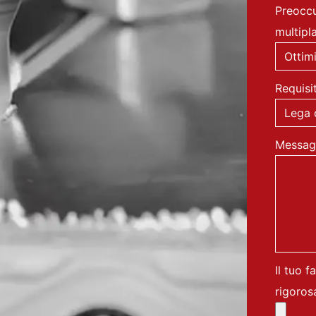
Preoccu
multipl
Requisit
Messag
Il tuo f
rigoros