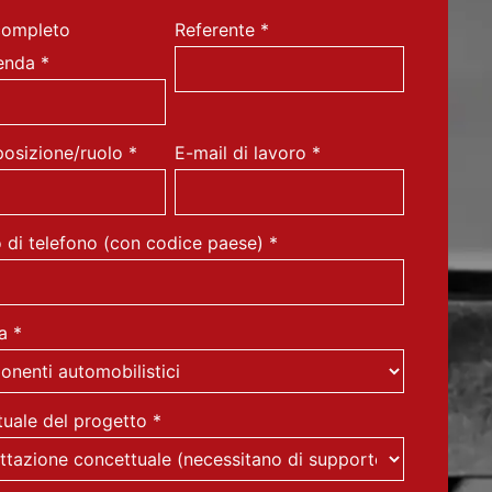
ompleto
Referente
*
ienda
*
posizione/ruolo
*
E-mail di lavoro
*
di telefono (con codice paese)
*
ia
*
tuale del progetto
*