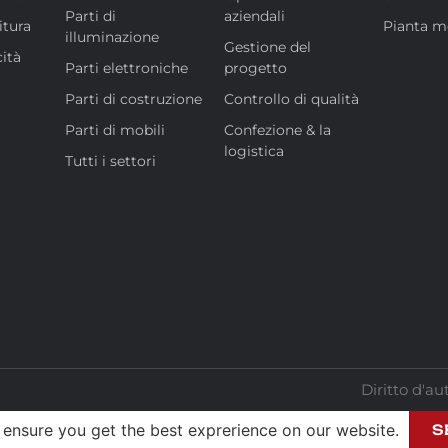
Parti di
aziendali
itura
Pianta m
illuminazione
Gestione del
cità
Parti elettroniche
progetto
Parti di costruzione
Controllo di qualità
Parti di mobili
Confezione & la
logistica
Tutti i settori
Diritto d'au
 ensure you get the best exprerience on our website.