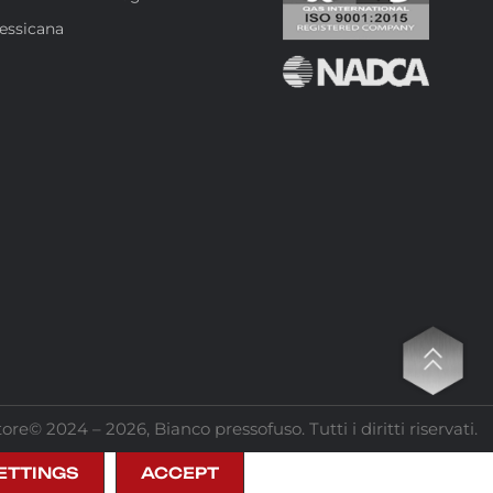
essicana
tore© 2024 – 2026, Bianco pressofuso. Tutti i diritti riservati.