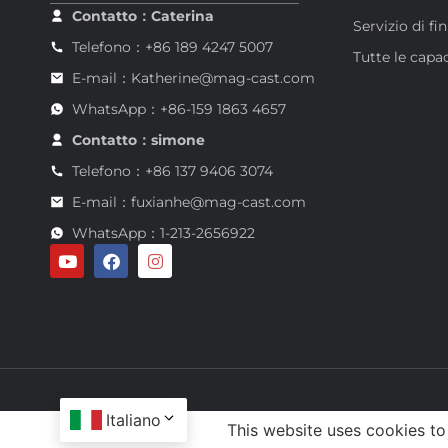
Contatto：Caterina
Servizio di fin
Telefono：+86 189 4247 5007
Tutte le capa
E-mail：Katherine@mag-cast.com
WhatsApp：+86-159 1863 4657
Contatto：simone
Telefono：+86 137 9406 3074
E-mail：fuxianhe@mag-cast.com
WhatsApp：1-213-2656922
Italiano
This website uses cookies to