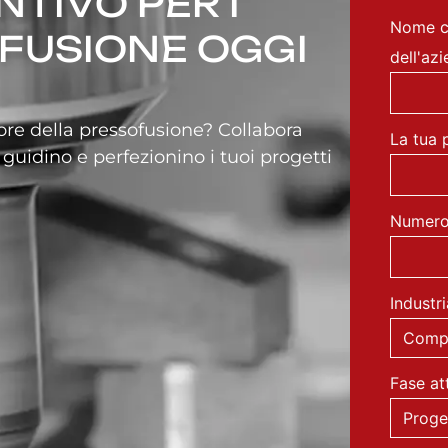
NTIVO PER I
Nome c
OFUSIONE OGGI
dell'az
tore della pressofusione? Collabora
La tua 
 guidino e perfezionino i tuoi progetti
Numero 
Industr
Fase at