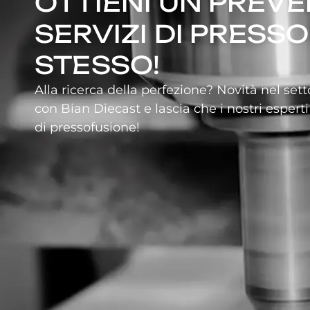
OTTIENI UN PREVE
SERVIZI DI PRESS
STESSO!
Alla ricerca della perfezione? Novità nel set
con Bian Diecast e lascia che i nostri esperti
di pressofusione!