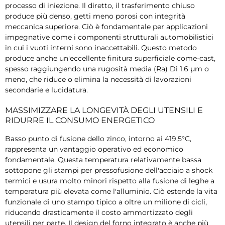
processo di iniezione. Il diretto, il trasferimento chiuso
produce più denso, getti meno porosi con integrità
meccanica superiore. Ciò è fondamentale per applicazioni
impegnative come i componenti strutturali automobilistici
in cui i vuoti interni sono inaccettabili. Questo metodo
produce anche un'eccellente finitura superficiale come-cast,
spesso raggiungendo una rugosità media (Ra) Di 1.6 µm o
meno, che riduce o elimina la necessità di lavorazioni
secondarie e lucidatura.
MASSIMIZZARE LA LONGEVITÀ DEGLI UTENSILI E
RIDURRE IL CONSUMO ENERGETICO
Basso punto di fusione dello zinco, intorno ai 419,5°C,
rappresenta un vantaggio operativo ed economico
fondamentale. Questa temperatura relativamente bassa
sottopone gli stampi per pressofusione dell'acciaio a shock
termici e usura molto minori rispetto alla fusione di leghe a
temperatura più elevata come l'alluminio. Ciò estende la vita
funzionale di uno stampo tipico a oltre un milione di cicli,
riducendo drasticamente il costo ammortizzato degli
utensili per parte. Il design del forno integrato è anche più