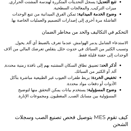
تتبع التعديل:
يسجل التحديثات المتكررة لهندسة المشتت الحراري,
ميزات التركيب, والمعالجات السطحية.
وضوح الخدمة الميدانية:
تمكن الفرق الميدانية من تتبع الوحدات
الفاشلة مرة أخرى إلى إصدارات التصميم والعمليات الخاصة بها.
لتحكم في التكاليف والحد من مخاطر الضمان
لاستدعاء الشامل يدمر الهوامش. عندما تعرف بالضبط أي آلة, يحول,
تسبب الكثير من السبائك في حدوث خلل, يتقلص تعرضك المالي من آلاف
لوحدات إلى حفنة قليلة فقط.
أذكر الحد:
تضييق نطاق السكان المشتبه بهم إلى نافذة زمنية محددة,
آلة, أو الكثير من السبائك.
تخفيض الخردة:
يربط طفرات العيوب غير الطبيعية مباشرة بتآكل
الأدوات أو دفعات مواد محددة.
وضوح المسؤولية:
يستخدم بيانات يمكن التحقق منها لتوضيح
المسؤولية بين مسابك الصب, المغطيون, ومجموعات الإنارة.
كيف تقوم MES بتوصيل فحص تصنيع الصب وسجلات
لشحن