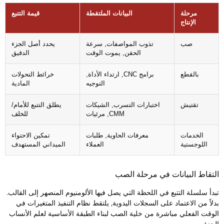
مرحلة
البيانات الملتقطة
قيمة التتبع
الإنتاج
صب
تذوب المواصفات, سرعة
يحدد أصل الجزء
الحقن, يموت الوقت
الدقيق
بالقطع
برامج CNC, ارتداء الأداة,
خرائط التحولات
التوجيه
المادية
تقتيش
اختبارات التسرب, الشيكات
يطلق التتبع للأمام/
CMM, مرئيات
للخلف
الخدمات
معرفات الحاوية, طلبات
تمكين الاحتواء
اللوجستية
العملاء
الميداني المستهدف
لتقاط البيانات في مرحلة الصب
بدأ سلسلة التتبع في اللحظة التي يصل فيها الألومنيوم المنصهر إلى القالب.
دلاً من الاعتماد على السجلات اليدوية, يلتقط نظام التنفيذ المتغيرات في
لوقت الفعلي مباشرة من خلية الصب لبناء الطبقة الأساسية لعلم الأنساب