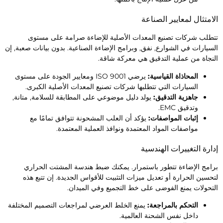
لامتثال لمعايير الصناعة
تطلب شركات تصنيع المعدات الأصلية للإضاءة صرامة على مستوى
لسيارات في الشوارع, نفق, وبرامج الإضاءة الصناعية. بدون بيانات صعبة, إن
لنجاة من عملية التدقيق هي معركة شاقة.
المحاذاة القياسية:
يرضي ISO 9001 ومعايير الجودة على مستوى
السيارات التي تتطلبها شركات تصنيع المعدات الأصلية الكبرى.
جاهزية التدقيق:
يولد دليل موضوعي على المطابقة للسلامة, متانة,
وتدقيق EMC.
إثبات المواصفات:
يؤكد أن العلب المشحونة تتوافق تمامًا مع
مواصفات المواد المعتمدة ونوافذ العملية المعتمدة.
دارة التغييرات الهندسية
رامج الإضاءة تتطور باستمرار. يمكنك ضبط هندسة المشتت الحراري
تحسين الحرارة أو تعديل ميزات التثبيت للأقواس الجديدة. إن تتبع هذه
لتحولات يمنع الفوضى على خط التجميع وفي الميدان.
التحكم بالمراجعة:
يمنع الخلط العرضي لمراجعات التصميم المختلفة
داخل نفس الشحنة العالمية.