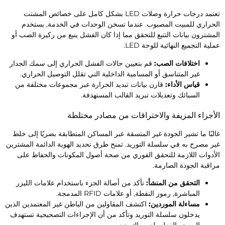
تعتمد درجات حرارة وصلات LED بشكل كامل على خصائص المشتت
لحراري للمبيت المصبوب. عندما تسخن الوحدات في الخدمة, يستخدم
لمشترون بيانات التتبع للتحقق مما إذا كان الفشل ينبع من ركيزة الصب أو
لية التجميع النهائية للوحة LED.
اختلافات الصب:
قم بتعيين حالات الفشل الحراري إلى سمك الجدار
غير المتناسق أو المسامية الداخلية التي تقلل التوصيل الحراري.
قياس الأداء:
قارن بيانات تبديد الحرارة عبر مجموعات مختلفة من
السبائك وتعديلات تبريد القالب المستهدفة.
لأجزاء المزيفة والاختراقات من مصادر مختلطة
البًا ما تشير الجودة غير المتسقة عبر المساكن المتطابقة بصريًا إلى خلط
ير مصرح به في سلسلة التوريد. تمنح طرق تحديد الهوية الدائمة المشترين
لأدوات اللازمة للتحقق الفوري من صحة أصول المكونات والحفاظ على
راقبة الجودة الصارمة.
التحقق من المنشأ:
تأكد من أصالة الجزء باستخدام علامات الليزر
المباشرة, رموز النقطة, أو علامات RFID المدمجة.
مساءلة الموردين:
اكتشف المقاولين من الباطن غير المعتمدين الذين
يدخلون سلسلة التوريد وتأكد من أن الإجراءات التصحيحية تستهدف