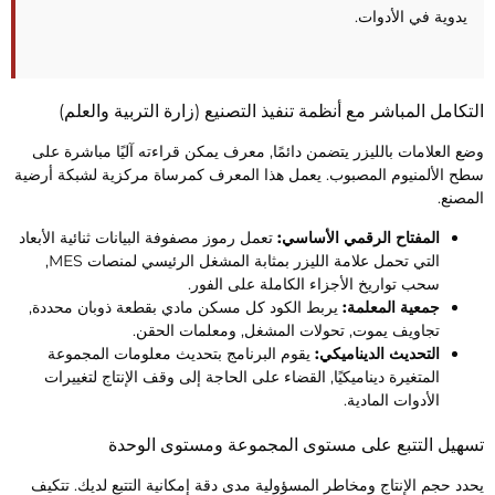
يدوية في الأدوات.
لتكامل المباشر مع أنظمة تنفيذ التصنيع (زارة التربية والعلم)
ضع العلامات بالليزر يتضمن دائمًا, معرف يمكن قراءته آليًا مباشرة على
طح الألمنيوم المصبوب. يعمل هذا المعرف كمرساة مركزية لشبكة أرضية
لمصنع.
المفتاح الرقمي الأساسي:
تعمل رموز مصفوفة البيانات ثنائية الأبعاد
التي تحمل علامة الليزر بمثابة المشغل الرئيسي لمنصات MES,
سحب تواريخ الأجزاء الكاملة على الفور.
جمعية المعلمة:
يربط الكود كل مسكن مادي بقطعة ذوبان محددة,
تجاويف يموت, تحولات المشغل, ومعلمات الحقن.
التحديث الديناميكي:
يقوم البرنامج بتحديث معلومات المجموعة
المتغيرة ديناميكيًا, القضاء على الحاجة إلى وقف الإنتاج لتغييرات
الأدوات المادية.
سهيل التتبع على مستوى المجموعة ومستوى الوحدة
حدد حجم الإنتاج ومخاطر المسؤولية مدى دقة إمكانية التتبع لديك. تتكيف