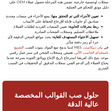
سجلات لوجستية خارجية. تضمن هذه المرحلة حصول عملاء OEM على
ليل موثق للتحكم في العملية.
تعيين الأجزاء التي تم التحقق منها:
يضع الأجزاء في منصات محددة,
صناديق, أو حاويات قابلة للإرجاع للحفاظ على الأنساب.
ربط معرفات الحاوية:
تعيين المنصات الفردية لطلبات العملاء,
ملاحظات التسليم, وسجلات الشحنات الصادرة.
تسهيل الاحتواء المستهدف للغاية:
يحدد مواقع الشحن الدقيقة لأي
جزء أو رمز دفعة متأثر.
ي
بيان دييكاست
, MES لدينا يدمج تتبع المواد, يموت الصب,
التصنيع
استخدام الحاسب الآلي
, تقتيش, وسجلات الشحن في سير عمل رقمي
وحد. يتيح ذلك لفريقنا استرجاع تاريخ الإنتاج ووثائق الجودة بسرعة عندما
حتاج العملاء إلى الدعم الفني, سجلات التدقيق, أو التحقيقات في السبب
لجذري.
حلول صب القوالب المخصصة
عالية الدقة