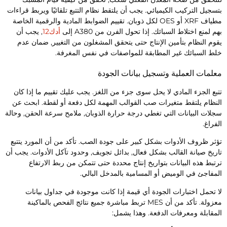
تسجيل التركيب الكيميائي. يجب أن يلتقط نظام التتبع تلقائيًا ويربط قراءات
مطياف XRF أو OES لكل ذوبان. تقييم الضوابط المادية والرقمية الخاصة
هم لمنع اختلاط السبائك. إذا تحول الفرن من A380 إلى
أدك12
, يجب أن
قوم النظام بتأمين الإنتاج حتى يتحقق المشغلون من التغيير, ضمان عدم
لط السبائك غير المطابقة للمواصفات في نفس المغرفة.
علمات العملية وتسجيل بيانات الجودة
تبع الجزء المادي لا يحل سوى جزء من اللغز. يجب عليك تقييم ما إذا كان
لنظام يلتقط متغيرات صب القوالب المهمة لكل دفعة أو لقطة. ابحث عن
جلات البيانات التي تغطي درجة حرارة الذوبان, ملامح سرعة الحقن, وحالة
لفراغ.
ؤثر ظروف الأدوات بشكل كبير على جودة الصب. تأكد من أن المورد يتتبع
اريخ صيانة القالب بشكل فعال, بدائل تجويف, وحدود تآكل الأدوات. يجب أن
رتبط هذه البيانات بتواريخ إنتاج محددة حتى تتمكن من ربط الارتفاع
لمفاجئ في الوميض أو المسامية بالمدخل البالي.
ا تحمل اختبارات الجودة أي قيمة إذا كانت موجودة في جداول بيانات
معزولة. تأكد من أن MES تربط مباشرة جميع نتائج الفحص بالماكينة
لمقابلة ومعرفات الدفعة. وهذا يشمل: