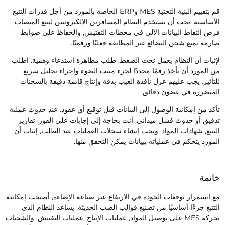
قم بتقييم البنية التحتية MES وERP الخاصة بالمورد من أجل قدرات التتبع
لأساسية. يجب أن يستخدم النظام المسافرين الإلكترونيين لتتبع المنصات,
رض التقاط البيانات الآلي في محطات التفتيش, والحفاظ على ضوابط
ارمة تمنع شحن البضائع غير المطابقة فعليًا ورقميًا.
إثبات أن النظام يعمل تحت الضغط, طلب مظاهرة استدعاء وهمية. اطلب
ن المورد أن يأخذ رقمًا محددًا لجزء مبيت الضوء وإجراء تحليل سريع
لتأثير. يجب عليهم عزل نافذة العيب بدقة وإنتاج قائمة دقيقة بالشحنات
لمتضررة في غضون دقائق.
أكد من إمكانية الوصول إلى البيانات قبل توقيع أي عقود. عند حدوث عملية
دقيق أو حدوث فشل ميداني, أنت بحاجة إلى إجابات على الفور. تقارير
لتتبع, شهادات المواد, ويجب إنشاء سجلات العمليات عند الطلب, إثبات أن
لمورد يتحكم في عملياته ببيانات يمكن التحقق منها.
اتمة
ع استمرار توقعات الجودة في الارتفاع عبر صناعة الإضاءة, أصبحت إمكانية
لتتبع جزءًا أساسيًا من تصنيع قوالب الصب الحديثة. يساعد النظام الذي
يحركه MES على توصيل المواد, عمليات الإنتاج, عمليات التفتيش, والشحنات