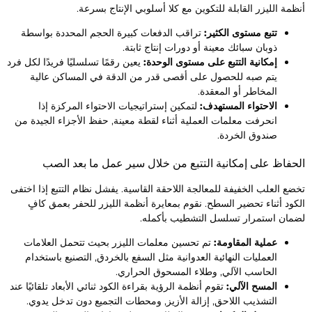
نظمة الليزر القابلة للتكوين مع كلا أسلوبي الإنتاج بسرعة.
تتبع مستوى الكثير:
تراقب الدفعات كبيرة الحجم المحددة بواسطة
ذوبان سبائك معينة أو دورات إنتاج ثابتة.
إمكانية التتبع على مستوى الوحدة:
يعين رقمًا تسلسليًا فريدًا لكل فرد
يتم صبه للحصول على أقصى قدر من الدقة في المساكن عالية
المخاطر أو المعقدة.
الاحتواء المستهدف:
لتمكين إستراتيجيات الاحتواء المركزة إذا
انحرفت معلمات العملية أثناء لقطة معينة, حفظ الأجزاء الجيدة من
صندوق الخردة.
لحفاظ على إمكانية التتبع من خلال سير عمل ما بعد الصب
خضع العلب الخفيفة للمعالجة اللاحقة القاسية. يفشل نظام التتبع إذا اختفى
لكود أثناء تحضير السطح. نقوم بمعايرة أنظمة الليزر للحفر بعمق كافٍ
ضمان استمرار تسلسل التشطيب بأكمله.
عملية المقاومة:
تم تحسين معلمات الليزر بحيث تتحمل العلامات
العمليات النهائية العدوانية مثل السفع بالخردق, التصنيع باستخدام
الحاسب الآلي, وطلاء المسحوق الحراري.
المسح الآلي:
تقوم أنظمة الرؤية بقراءة الكود ثنائي الأبعاد تلقائيًا عند
التشذيب اللاحق, إزالة الأزيز, ومحطات التجميع دون تدخل يدوي.