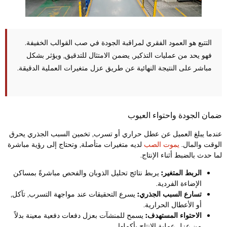
التتبع هو العمود الفقري لمراقبة الجودة في صب القوالب الخفيفة.
فهو يحد من عمليات التذكير, يضمن الامتثال للتدقيق, ويؤثر بشكل
مباشر على النتيجة النهائية عن طريق عزل متغيرات العملية الدقيقة.
مان الجودة واحتواء العيوب
ندما يبلغ العميل عن عطل حراري أو تسرب, تخمين السبب الجذري يحرق
لوقت والمال.
يموت الصب
لديه متغيرات متأصلة, وتحتاج إلى رؤية مباشرة
ما حدث بالضبط أثناء الإنتاج.
الربط المتغير:
يربط نتائج تحليل الذوبان والفحص مباشرةً بمساكن
الإضاءة الفردية.
تسارع السبب الجذري:
يسرع التحقيقات عند مواجهة التسرب, تآكل,
أو الأعطال الحرارية.
الاحتواء المستهدف:
يسمح للمنشآت بعزل دفعات دفعية معينة بدلاً
من عزل عملية الإنتاج بأكملها.