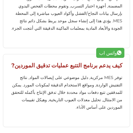
المضمنة, أجهزة اختبار التسرب, وتقوم محطات الفحص اليدوي
بإرسال بيانات النجاح/الفشل وأكواد العيوب مباشرة إلى المحطة
MES. يؤدي هذا إلى إنشاء سجل موحد يربط بشكل دائم نتائج
الجودة والأبعاد المادية بمعلمات الماكينة الدقيقة التي أنتجت الجزء.
واتس اب
كيف يدعم برنامج التتبع عمليات تدقيق الموردين?
توفر MES مركزية, دليل موضوعي على إيصالات المواد, نتائج
التفتيش الواردة, ومواقع الاستخدام الدقيقة لمكونات المورد. يمكن
للمدققين تتبع دفعات مواد محددة خلال تدفق الإنتاج بأكمله للتحقق
من الامتثال, تحليل معدلات العيوب التاريخية, وهيكل تقييمات
الموردين على أساس الأداء.