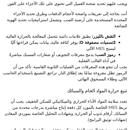
يجب عليهم تحديد شحنة العميل التي تحتوي على تلك الأجزاء على الفور.
نت بحاجة إلى تعريفات واضحة لأحجام الدفعات وطرق تحديد الأجزاء
لمحددة المستخدمة على أرضية الصب. وتشمل استراتيجيات تحديد الهوية
لشائعة:
النقش بالليزر:
يطبق علامات دائمة تتحمل المعالجة بالحرارة العالية.
2تسميات مصفوفة D:
يوفر كثافة عالية, بيانات يمكن قراءتها آليًا
لمسح MES الآلي.
رموز الصب:
يدمج معرفات التجويف أو شعارات المسبك مباشرةً
في أداة القالب الفعلية.
جب أن تنجو هذه المعرفات من العمليات الثانوية القاسية. تأكد من أن
لرموز تظل مقروءة تمامًا بعد إطلاق النار, تراجع, التصنيع باستخدام الحاسب
لآلي, وطلاء المسحوق النهائي.
تبع حرارة المواد الخام والسبائك
حدد سلامة المواد الأداء الحراري والميكانيكي للسكن الخفيف. يجب أن
تربط MES الخاصة بالمورد كل دفعة إنتاج مباشرة بدرجات محددة من
لسبائك, أرقام تذوب أو الحرارة, وشهادات التحليل الخاصة بموردي المعادن
شهادات توثيق البرامج).
لتحقق من صحة المعدن الفعلي سكب, تحقق من كيفية قيام المسبك