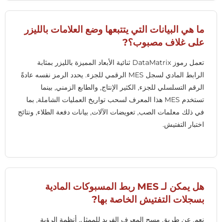
ما هي البيانات التي يتتبعها وضع العلامات بالليزر
على غلاف مصبوب؟?
تعمل رموز DataMatrix ثنائية الأبعاد المميزة بالليزر بمثابة
الرابط المادي لسجل MES الرقمي للجزء. يحدد الرمز نفسه عادةً
الرقم التسلسلي للجزء, الكثير الإنتاج, والطابع الزمني, بينما
تستخدم MES هذا المعرف لسحب تواريخ العمليات الشاملة, بما
في ذلك معلمات الصب, تعويضات الآلات, بيانات دفعة الطلاء, ونتائج
اختبار التفتيش.
هل يمكن لـ MES ربط المسبوكات المادية
بسجلات التفتيش الخاصة بها?
نعم. عن طريق مسح المعرف الفريد للممثل, أنظمة الرؤية