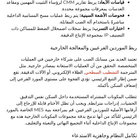
قياسات الأبعاد:
يربط تقارير CMM لرؤساء التثبيت المهمين ومقاعد
العدسات بمعرفات مجموعة محددة.
فحوصات الأشعة السينية:
يتم ربط عمليات مسح المسامية الداخلية
مباشرةً باستخدام آلة الصب المقابلة.
اختبارات التسرب:
يربط سجلات اضمحلال الضغط للمساكن ذات
التصنيف IP بمجموعة الإنتاج الدقيقة.
بط الموردين الفرعيين والمعالجة الخارجية
عتمد العديد من مسابك الصب على شركاء خارجيين في العمليات
لمتخصصة. التحقق من أن العمليات الاستعانة بمصادر خارجية, مثل
لمترجمة
التشطيب السطحي
, الطلاء الإلكتروني, أو الآلات الدقيقة, تقع
من إطار التتبع الرئيسي. تؤدي الفجوة على مستوى المورد الفرعي إلى
ضعاف السكن بأكمله.
تطلب المكونات المشتراة المستخدمة داخل السكن نفس التدقيق.
لحشيات, إدراجات مترابطة, ويجب أن تظل الأختام قابلة للإرجاع إلى
أرقامها الأصلية للموردين الفرعيين. قم بمراجعة بنية MES الخاصة بالمورد
لرئيسي للتأكد من أنها تدمج بدقة مجموعات المكونات الخارجية هذه مع
جموعات الإنتاج الداخلية أثناء التجميع النهائي والتعبئة والتغليف.
كامل النظام وجاهزية الاستدعاء