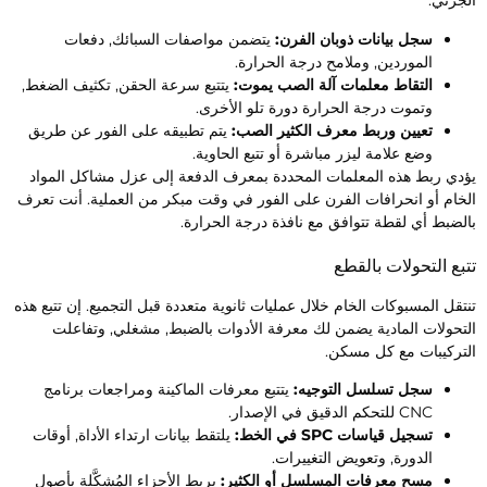
لجزئي.
سجل بيانات ذوبان الفرن:
يتضمن مواصفات السبائك, دفعات
الموردين, وملامح درجة الحرارة.
التقاط معلمات آلة الصب يموت:
يتتبع سرعة الحقن, تكثيف الضغط,
وتموت درجة الحرارة دورة تلو الأخرى.
تعيين وربط معرف الكثير الصب:
يتم تطبيقه على الفور عن طريق
وضع علامة ليزر مباشرة أو تتبع الحاوية.
ؤدي ربط هذه المعلمات المحددة بمعرف الدفعة إلى عزل مشاكل المواد
لخام أو انحرافات الفرن على الفور في وقت مبكر من العملية. أنت تعرف
الضبط أي لقطة تتوافق مع نافذة درجة الحرارة.
تبع التحولات بالقطع
نتقل المسبوكات الخام خلال عمليات ثانوية متعددة قبل التجميع. إن تتبع هذه
لتحولات المادية يضمن لك معرفة الأدوات بالضبط, مشغلي, وتفاعلت
لتركيبات مع كل مسكن.
سجل تسلسل التوجيه:
يتتبع معرفات الماكينة ومراجعات برنامج
CNC للتحكم الدقيق في الإصدار.
تسجيل قياسات SPC في الخط:
يلتقط بيانات ارتداء الأداة, أوقات
الدورة, وتعويض التغييرات.
مسح معرفات المسلسل أو الكثير:
يربط الأجزاء المُشكَّلة بأصول