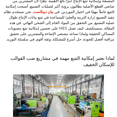
لمتسقة وإمكانية تتبع الإنتاج أمرًا بالغ الأهمية. نظرًا لأن المشترين من
انعي القطع الأصلية يطالبون برؤية أكبر لعمليات التصنيع, أصبحت إمكانية
لتتبع عاملاً مهمًا في اختيار الموردين. في
بيان دييكاست
, نحن نستخدم نظام
نفيذ التصنيع (زارة التربية والعلم) للمساعدة في تتبع بيانات الإنتاج طوال
ملية التصنيع, من التحقق من المواد الخام إلى الشحن النهائي. في هذه
المقالة, سنستكشف كيف تعمل MES على تحسين إمكانية تتبع مصبوبات
لمساكن الخفيفة ولماذا تساعد مصنعي الإضاءة والمشترين على تحقيق
راقبة أفضل للجودة, حل أسرع للمشكلة, وثقة أقوى في سلسلة التوريد.
ماذا تعتبر إمكانية التتبع مهمة في مشاريع صب القوالب
لإسكان الخفيف