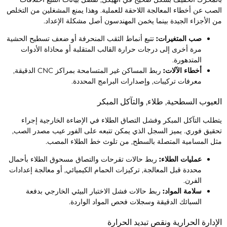
لصب عن أخطاء المعالجة اللاحقة للعملية. وهذا يمنع المشغلين من التخلص
ن الأجزاء الجيدة بينما يخمن المهندسون أصل مشكلة الإعداد.
صب المتغيرات:
تتبع أنماط الثقب المنحرفة أو ضعف تسطيح الحشية
مرة أخرى إلى درجات حرارة القالب المتقلبة أو محاذاة الأدوات
المتدهورة.
أخطاء الآلات:
ربط المساكن غير المتسامحة بمراكز CNC الدقيقة,
معرفات تركيبات, وإصدارات البرامج المحددة.
لعيوب السطحية, طلاء, والتآكل المبكر
تطلب التآكل المبكر وفشل التصاق الطلاء في الإضاءة الخارجية إجراء
حقيق فوري. يميز السجل الذي يمكن تتبعه على الفور عيب مصدر الصب,
ثل المسامية المتصلة بالسطح, من تلوث خط الطلاء المصب.
عمليات الطلاء:
ربط حالات تقرحات والتصاق مسحوق الطلاء بأحمال
محددة قبل المعالجة, تركيزات الحمام الكيميائي, أو معالجة إعدادات
الفرن.
سلامة المواد:
ربط حالات فشل الاختبار البيئي الخارجي بدفعة
السبائك الدقيقة وسجلات فحص المواد الواردة.
لإدارة الحرارية ونقص تبديد الحرارة