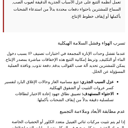
تعمل أنظمة التتبع على عزل الأسباب الجذرية الدقيقة لعيوب الصب,
السماح للمشترين باحتواء دفعات محددة بدلاً من استدعاء الشحنات
بأكملها أو إيقاف خطوط الإنتاج.
سرب الهواء وفشل السلامة الهيكلية
عندما تفشل وحدات الإنارة المجمعة في اختبارات تصنيف IP بسبب دخول
لماء أو التكثيف, وتربط إمكانية التتبع هذه الإخفاقات مباشرة بمصدر الإنتاج.
مكن للمشترين تحديد آلة صب القوالب بدقة, دفعة تذوب, ونافذة العملية
لمسؤولة عن الخلل.
عزل السبب الجذري:
تتبع مسامية الغاز وحالات الإغلاق البارد لتفسير
كسر عروات التثبيت أو الشقوق الهيكلية.
الاحتواء المستهدف:
تضييق نطاق جهود إعادة الاختبار لنطاقات
تسلسلية دقيقة بدلاً من إيقاف الشحنات بأكملها.
دم مطابقة الأبعاد وملاءمة التجميع
ذا لم يتم تثبيت مركبات ثنائي الفينيل متعدد الكلور أو الحشيات الخاصة
المحرك الخفيف بشكل صحيح في الهيكل, تفصل بيانات التتبع اختلافات