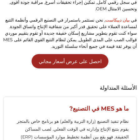
ي سجل رقمي كامل, تمكين إجراء تحقيقات أسرع, مراقبة جودة أقوى,
حسين الامتثال OEM.
ي
بيان دييكاست
, نحن نستثمر باستمرار في التصنيع الرقمي وأنظمة التتبع
مساعدة العملاء على تحقيق قدر أكبر من شفافية الإنتاج واتساق الجودة.
واء كنت تقوم بتطوير مشاريع إسكان خفيفة جديدة أو تقوم بتقييم موردي
قوالب الصب على المدى الطويل, يمكن لنظام التتبع القوي القائم على MES
ن يوفر ثقة قيمة في جميع أنحاء سلسلة التوريد.
احصل على عرض أسعار مجاني
لأسئلة المتداولة
ما هو MES في التصنيع?
نظام تنفيذ التصنيع (زارة التربية والعلم) هو برنامج خاص بالمتجر
يقوم بتتبع الإنتاج وإدارته في الوقت الفعلي. لصب المساكن
الخفيفة, فهو يقع بين أنظمة تخطيط موارد المؤسسات (ERP)