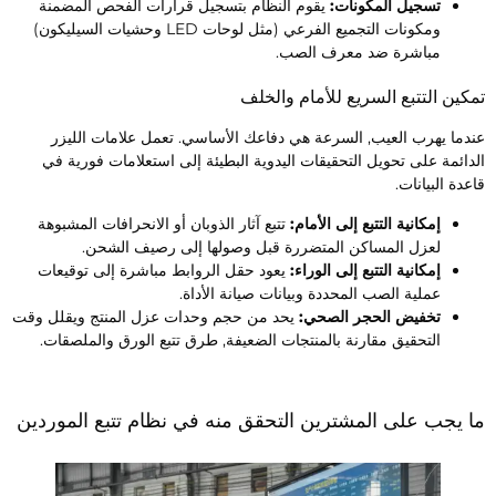
تسجيل المكونات:
يقوم النظام بتسجيل قرارات الفحص المضمنة
ومكونات التجميع الفرعي (مثل لوحات LED وحشيات السيليكون)
مباشرة ضد معرف الصب.
مكين التتبع السريع للأمام والخلف
ندما يهرب العيب, السرعة هي دفاعك الأساسي. تعمل علامات الليزر
لدائمة على تحويل التحقيقات اليدوية البطيئة إلى استعلامات فورية في
اعدة البيانات.
إمكانية التتبع إلى الأمام:
تتبع آثار الذوبان أو الانحرافات المشبوهة
لعزل المساكن المتضررة قبل وصولها إلى رصيف الشحن.
إمكانية التتبع إلى الوراء:
يعود حقل الروابط مباشرة إلى توقيعات
عملية الصب المحددة وبيانات صيانة الأداة.
تخفيض الحجر الصحي:
يحد من حجم وحدات عزل المنتج ويقلل وقت
التحقيق مقارنة بالمنتجات الضعيفة, طرق تتبع الورق والملصقات.
ا يجب على المشترين التحقق منه في نظام تتبع الموردين