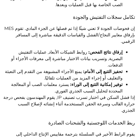
الصب الخاصة بها قبل العمليات وبعدها.
كامل سجلات التفتيش والجودة
إن فحوصات الجودة لا تعني شيئًا إذا تم فصلها عن الجزء المادي. تقوم MES
إرفاق معايير النجاح/الفشل والقياسات الدقيقة مباشرة إلى المسافر
لرقمي.
إرفاق نتائج الفحص:
روابط الشيكات الأبعاد, عمليات التفتيش
البصرية, وتسريب بيانات الاختبار مباشرة إلى معرفات الأجزاء أو
الدفعات.
تحفيز التتبع إلى الأمام:
يمنع الأجزاء المشبوهة من التقدم إلى التعبئة
والتغليف أو إجراء المزيد من العمليات تلقائيًا.
توفير إمكانية التتبع إلى الوراء:
يسترد معلمات الصب أو المعالجة
المحددة لتحليل السبب الجذري الفوري.
إذا فشل السكن في اختبار تسرب تصنيف IP, يقوم المهندسون بفحص درجة
رارة القالب وسرعة الحقن المستخدمة أثناء إنشائه لإصلاح السبب
لجذري.
بط الخدمات اللوجستية والشحنات الصادرة
قوم الرابط الأخير في السلسلة بترجمة مقاييس الإنتاج الداخلي إلى