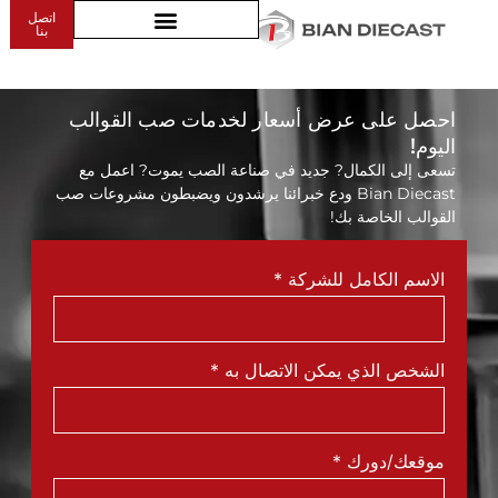
اتصل
اسطوانة دراجة نارية
بنا
احصل على عرض أسعار لخدمات صب القوالب
اليوم!
تسعى إلى الكمال? جديد في صناعة الصب يموت? اعمل مع
Bian Diecast ودع خبرائنا يرشدون ويضبطون مشروعات صب
القوالب الخاصة بك!
الاسم الكامل للشركة
*
الشخص الذي يمكن الاتصال به
*
موقعك/دورك
*