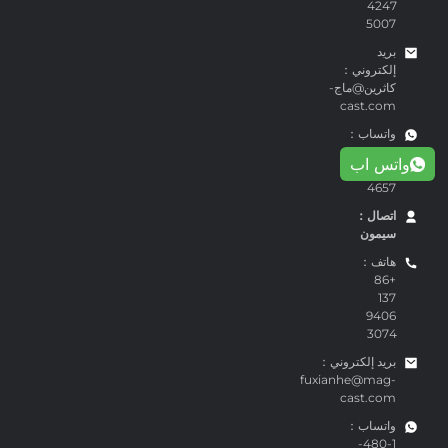
4247
5007
بريد
إلكتروني：
كاثرين@ماج-
cast.com
واتساب：
+86-159
واتس اب
1863
4657
اتصال：
سيمون
هاتف：
+86
137
9406
3074
بريد إلكتروني：
fuxianhe@mag-
cast.com
واتساب：
1-480-