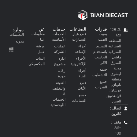
قدرات
الصناعات
خدمات
عن
موارد
.لا. 128-
يموت
قطع غيار
الخدمات
معلومات
التعليمات
129,
الصب
السيارات
الأساسية
عنا
المنطقة
مدونة
الصناعية
التصنيع
أجزاء
عمليات
ورشة
الشرقية,
باستخدام
الإضاءة
الشركة
عمل
ماشي
الحاسب
الأجزاء
ادارة
النبات
الشرق,
الآلي
الإلكترونية
مشروع
المكسيكي
مدينة
خدمة
أجزاء
رقابة
ليشوي,
التشطيب
البناء
جودة
منطقة
جميع
قطع
التعبئة
نانهاي,
القدرات
الأثاث
والتغليف
فوشان,
&
جميع
قوانغدونغ,
الخدمات
الصناعات
الصين
اللوجستية
اتصال：
كاثرين
هاتف：
+86
189