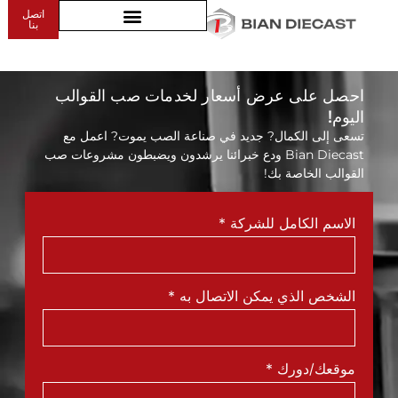
اتصل
مسار الضوء الإسكان
بنا
احصل على عرض أسعار لخدمات صب القوالب
اليوم!
تسعى إلى الكمال? جديد في صناعة الصب يموت? اعمل مع
Bian Diecast ودع خبرائنا يرشدون ويضبطون مشروعات صب
القوالب الخاصة بك!
الاسم الكامل للشركة
*
الشخص الذي يمكن الاتصال به
*
موقعك/دورك
*