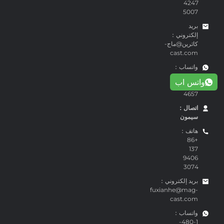
4247
5007
بريد
إلكتروني：
كاثرين@ماج-
cast.com
واتساب：
+86-159
واتس اب
1863
4657
اتصال：
سيمون
هاتف：
+86
137
9406
3074
بريد إلكتروني：
fuxianhe@mag-
cast.com
واتساب：
1-480-