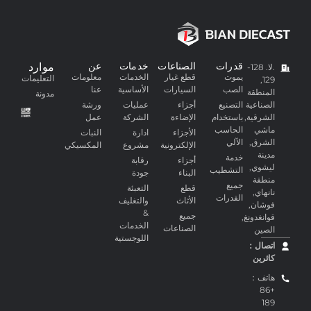
قدرات
الصناعات
خدمات
عن
موارد
.لا. 128-
يموت
قطع غيار
الخدمات
معلومات
التعليمات
129,
الصب
السيارات
الأساسية
عنا
المنطقة
مدونة
الصناعية
التصنيع
أجزاء
عمليات
ورشة
الشرقية,
باستخدام
الإضاءة
الشركة
عمل
ماشي
الحاسب
الأجزاء
ادارة
النبات
الشرق,
الآلي
الإلكترونية
مشروع
المكسيكي
مدينة
خدمة
أجزاء
رقابة
ليشوي,
التشطيب
البناء
جودة
منطقة
جميع
قطع
التعبئة
نانهاي,
القدرات
الأثاث
والتغليف
فوشان,
&
جميع
قوانغدونغ,
الخدمات
الصناعات
الصين
اللوجستية
اتصال：
كاثرين
هاتف：
+86
189