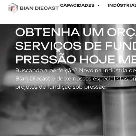
CAPACIDADES
INDÚSTRIA
Carcaça de luz de trilh
OBTENHA UM ORÇ
SERVIÇOS DE FUN
PRESSÃO HOJE M
Buscando a perfeição? Novo na indústria d
Bian Diecast e deixe nossos especialistas 
projetos de fundição sob pressão!