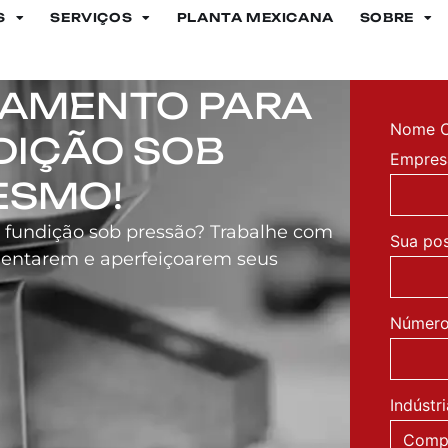
S
SERVIÇOS
PLANTA MEXICANA
SOBRE
o
AMENTO PARA
Nome C
DIÇÃO SOB
Empres
ESMO!
e fundição sob pressão? Trabalhe com
Sua po
orientarem e aperfeiçoarem seus
Número 
Indústr