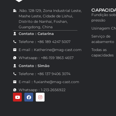
CAPACID
.Não. 128-129, Zona Industrial Leste,
Fundição sob
Mashe Leste, Cidade de Lishui,
pressão
Distrito de Nanhai, Foshan,
Guangdong, China
Usinagem C
Contato：Catarina
Serviço de
Telefone：+86 189 4247 5007
acabamento
E-mail：Katherine@mag-cast.com
Todas as
capacidades
Whatsapp：+86-159 1863 4657
Contato：Simão
Telefone：+86 137 9406 3074
E-mail：fuxianhe@mag-cast.com
Whatsapp：1-213-2656922