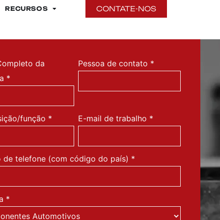
CONTATE-NOS
RECURSOS
ompleto da
Pessoa de contato
*
a
*
sição/função
*
E-mail de trabalho
*
de telefone (com código do país)
*
ia
*