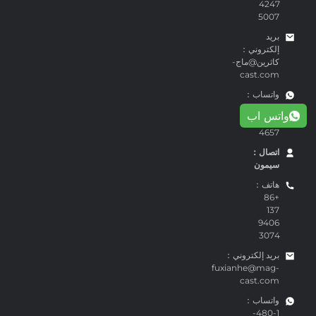
4247
5007
بريد
إلكتروني：
كاثرين@ماج-
cast.com
واتساب：
+86-159
واتس اب
1863
4657
اتصال：
سيمون
هاتف：
+86
137
9406
3074
بريد إلكتروني：
fuxianhe@mag-
cast.com
واتساب：
1-480-