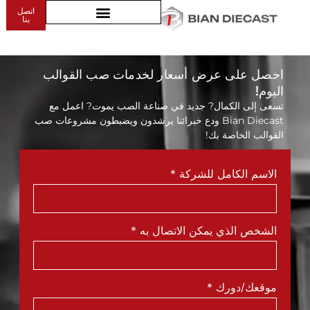
اتصل
موارد
بنا
احصل على عرض أسعار لخدمات صب القوالب
اليوم!
تسعى إلى الكمال? جديد في صناعة الصب يموت? اعمل مع
Bian Diecast ودع خبرائنا يرشدون ويضبطون مشروعات صب
القوالب الخاصة بك!
الاسم الكامل للشركة
*
الشخص الذي يمكن الاتصال به
*
موقعك/دورك
*