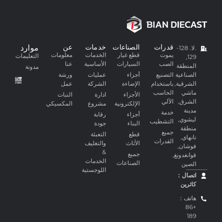
قدرات
الصناعات
خدمات
عن
موارد
.لا. 128-
يموت
قطع غيار
الخدمات
معلومات
التعليمات
129,
الصب
السيارات
الأساسية
عنا
المنطقة
مدونة
الصناعية
التصنيع
أجزاء
عمليات
ورشة
الشرقية,
باستخدام
الإضاءة
الشركة
عمل
ماشي
الحاسب
الأجزاء
ادارة
النبات
الشرق,
الآلي
الإلكترونية
مشروع
المكسيكي
مدينة
خدمة
أجزاء
رقابة
ليشوي,
التشطيب
البناء
جودة
منطقة
جميع
قطع
التعبئة
نانهاي,
القدرات
الأثاث
والتغليف
فوشان,
&
جميع
قوانغدونغ,
الخدمات
الصناعات
الصين
اللوجستية
اتصال：
كاثرين
هاتف：
+86
189