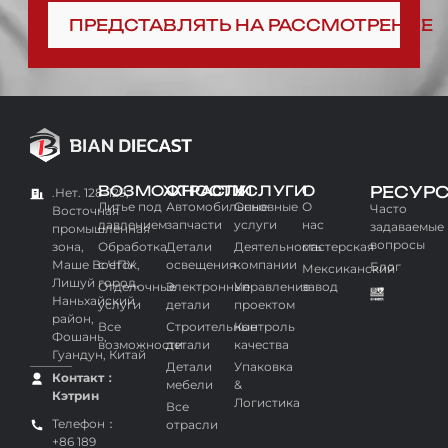
ПРЕДСТАВЛЯТЬ НА РАССМОТРЕНИЕ
ВОЗМОЖНОСТИ
ОТРАСЛИ
УСЛУГИ
О
РЕСУР
.Нет. 128-129,
Литье под
Автомобильные
Основные
О
Часто
Восточная
давлением
запчасти
услуги
нас
задаваемые
промышленная
вопросы
зона,
Обработка
Детали
Деятельность
мастерская
Маше Восток,
с ЧПУ
освещения
компании
Блог
Мексиканский
Лишуй город,
Отделочные
Электронные
Управление
завод
Наньхайский
услуги
детали
проектом
район,
Все
Строительные
Контроль
Фошань,
возможности
детали
качества
Гуандун, Китай
Детали
Упаковка
Контакт：
мебели
&
Кэтрин
Логистика
Все
Телефон：
отрасли
+86 189