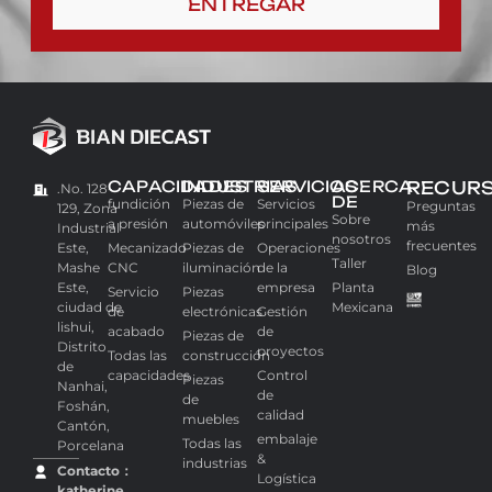
ENTREGAR
CAPACIDADES
INDUSTRIAS
SERVICIOS
ACERCA
RECUR
.No. 128-
DE
fundición
Piezas de
Servicios
Preguntas
129, Zona
Sobre
a presión
automóviles
principales
más
Industrial
nosotros
frecuentes
Este,
Mecanizado
Piezas de
Operaciones
Taller
Mashe
CNC
iluminación
de la
Blog
Este,
empresa
Planta
Servicio
Piezas
ciudad de
Mexicana
de
electrónicas
Gestión
lishui,
acabado
de
Piezas de
Distrito
proyectos
Todas las
construcción
de
capacidades
Control
Piezas
Nanhai,
de
de
Foshán,
calidad
muebles
Cantón,
embalaje
Todas las
Porcelana
&
industrias
Contacto：
Logística
katherine