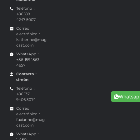
Teléfono：
+86 189
4247 5007
Correo
electrónico：
katherine@mag-
cast.com
WhatsApp：
+86-159 1863
4657
Contacto：
simón
Teléfono：
+86 137
Whatsap
9406 3074
Correo
electrónico：
fuxianhe@mag-
cast.com
WhatsApp：
1-480-