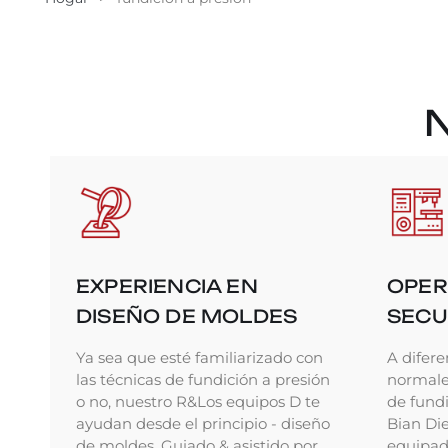
EXPERIENCIA EN
OPER
DISEÑO DE MOLDES
SECU
Ya sea que esté familiarizado con
A difere
las técnicas de fundición a presión
normales
o no, nuestro R&Los equipos D te
de fundi
ayudan desde el principio - diseño
Bian Di
de moldes. Guiado & asistido por
equipado