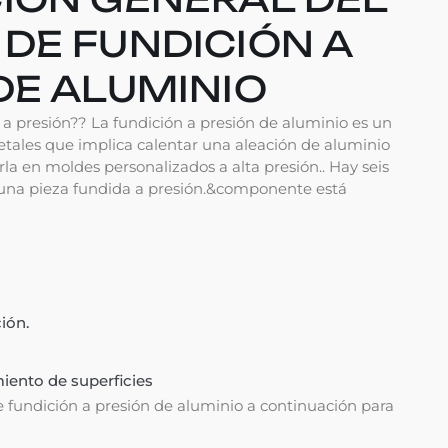
DE FUNDICIÓN A
DE ALUMINIO
a presión?? La fundición a presión de aluminio es un
tales que implica calentar una aleación de aluminio
rla en moldes personalizados a alta presión.. Hay seis
r una pieza fundida a presión.&componente está
ión.
n
iento de superficies
 fundición a presión de aluminio a continuación para