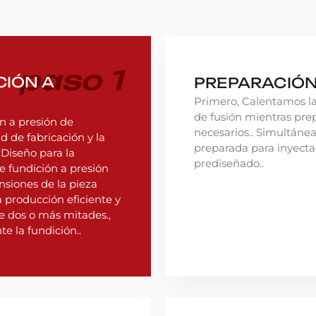
paso 1
CIÓN A
PREPARACIÓN
Primero, Calentamos la
de fusión mientras pre
n a presión de
necesarios.. Simultáne
 de fabricación y la
preparada para inyecta
Diseño para la
prediseñado..
e fundición a presión
nsiones de la pieza
 producción eficiente y
 dos o más mitades.,
te la fundición..