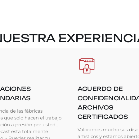
NUESTRA EXPERIENCI
ACIONES
ACUERDO DE
NDARIAS
CONFIDENCIALID
ARCHIVOS
ncia de las fábricas
CERTIFICADOS
 que solo hacen el trabajo
ción a presión por usted.,
Valoramos mucho sus dise
ecast está totalmente
artísticos y estamos abiert
. - Puedes realizar tu