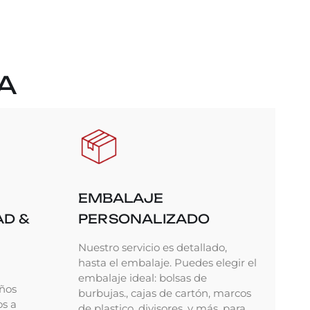
A
EMBALAJE
AD &
PERSONALIZADO
Nuestro servicio es detallado,
hasta el embalaje. Puedes elegir el
embalaje ideal: bolsas de
ños
burbujas., cajas de cartón, marcos
os a
de plastico, divisores, y más, para