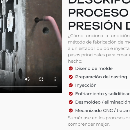
PROCESO 
PRESIÓN 
¿Cómo funciona la fundición 
método de fabricación de me
a un estado líquido e inyecta
pasos principales para crea
hecho:
Diseño de molde
Preparación del casting
Inyección
Enfriamiento y solidificac
Desmoldeo / eliminació
Mecanizado CNC / tratam
Sumérjase en los procesos de
comprender mejor.