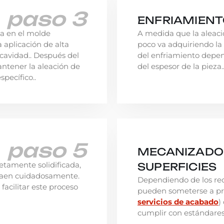
paso 3
ENFRIAMIENTO
ta en el molde
A medida que la aleació
aplicación de alta
poco va adquiriendo la
 cavidad.. Después del
del enfriamiento depen
antener la aleación de
del espesor de la pieza.
pecífico..
paso 5
MECANIZADO 
etamente solidificada,
SUPERFICIES
traen cuidadosamente.
Dependiendo de los requ
acilitar este proceso
pueden someterse a pro
servicios de acabado
)
cumplir con estándares