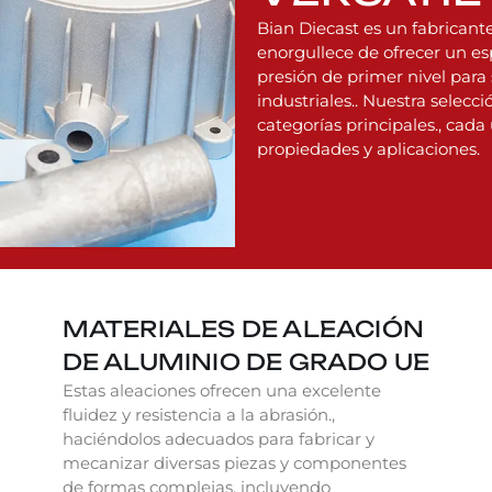
Bian Diecast es un fabricant
enorgullece de ofrecer un es
presión de primer nivel par
industriales.. Nuestra selec
categorías principales., cada
propiedades y aplicaciones.
MATERIALES DE ALEACIÓN
DE ALUMINIO DE GRADO UE
Estas aleaciones ofrecen una excelente
fluidez y resistencia a la abrasión.,
haciéndolos adecuados para fabricar y
mecanizar diversas piezas y componentes
de formas complejas, incluyendo