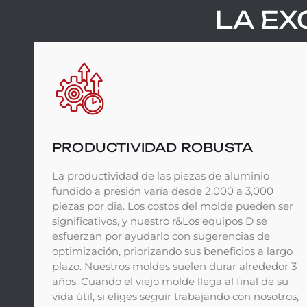
LA EX
PRODUCTIVIDAD ROBUSTA
La productividad de las piezas de aluminio
fundido a presión varía desde 2,000 a 3,000
piezas por dia. Los costos del molde pueden ser
significativos, y nuestro r&Los equipos D se
esfuerzan por ayudarlo con sugerencias de
optimización, priorizando sus beneficios a largo
plazo. Nuestros moldes suelen durar alrededor 3
años. Cuando el viejo molde llega al final de su
vida útil, si eliges seguir trabajando con nosotros,