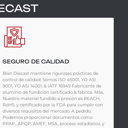
IECAST
SEGURO DE CALIDAD
Bian Diecast mantiene rigurosas prácticas de
control de calidad. Somos ISO 45001, YO ASI
9001, YO ASI 14001, & IATF 16949 Fabricante de
aluminio de fundición certificado & fábrica. Más,
Nuestro material fundido a presión es REACH,
RoHS, y certificado por la FDA para cumplir con
diversos requisitos del mercado. A pedido,
Podemos proporcionar documentos como
PPAP., APQP, AMEF, MSA, proceso estadístico, y