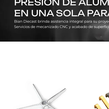
PRESIÓN DE ALUM
EN UNA SOLA PAR
Bian Diecast brinda asistencia integral para su proyec
Servicios de mecanizado CNC y acabado de superficie