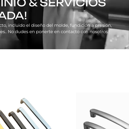
INIO & SERVICIOS
ADA!
to, incluido el diseño del molde, fundición a presión,
s.. No dudes en ponerte en contacto con nosotros.!