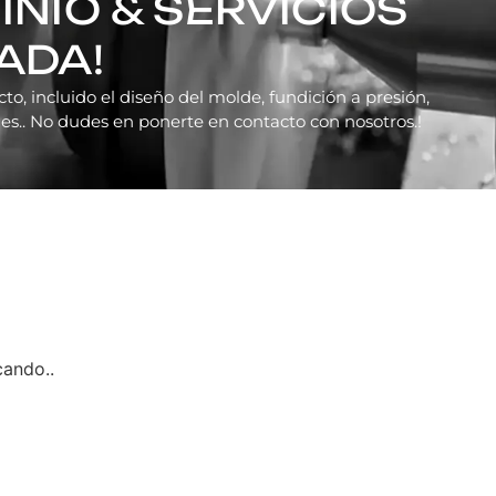
INIO & SERVICIOS
ADA!
to, incluido el diseño del molde, fundición a presión,
s.. No dudes en ponerte en contacto con nosotros.!
cando..