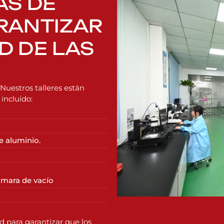
AS DE
RANTIZAR
D DE LAS
 Nuestros talleres están
incluido:
e aluminio.
cámara de vacío
 para garantizar que los