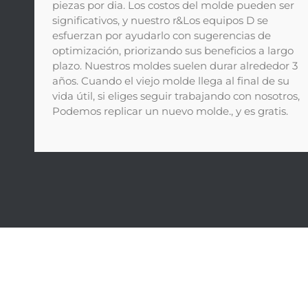
piezas por dia. Los costos del molde pueden ser
significativos, y nuestro r&Los equipos D se
esfuerzan por ayudarlo con sugerencias de
optimización, priorizando sus beneficios a largo
plazo. Nuestros moldes suelen durar alrededor 3
años. Cuando el viejo molde llega al final de su
vida útil, si eliges seguir trabajando con nosotros,
Podemos replicar un nuevo molde., y es gratis.