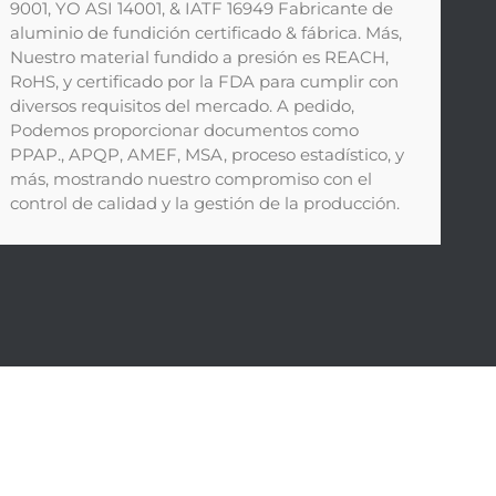
9001, YO ASI 14001, & IATF 16949 Fabricante de
aluminio de fundición certificado & fábrica. Más,
Nuestro material fundido a presión es REACH,
RoHS, y certificado por la FDA para cumplir con
diversos requisitos del mercado. A pedido,
Podemos proporcionar documentos como
PPAP., APQP, AMEF, MSA, proceso estadístico, y
más, mostrando nuestro compromiso con el
control de calidad y la gestión de la producción.