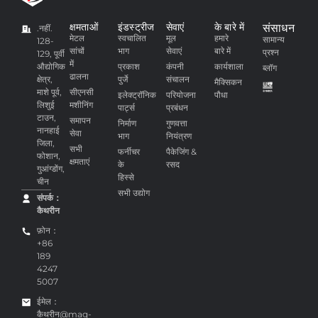
क्षमताओं
इंडस्ट्रीज
सेवाएं
के बारे में
संसाधन
.नहीं.
मेटल
स्वचालित
मूल
हमारे
सामान्य
128-
सांचों
भाग
सेवाएं
बारे में
प्रश्न
129, पूर्वी
में
औद्योगिक
प्रकाश
कंपनी
कार्यशाला
ब्लॉग
ढालना
क्षेत्र,
पुर्जे
संचालन
मैक्सिकन
माशे पूर्व,
सीएनसी
इलेक्ट्रॉनिक
परियोजना
पौधा
लिशुई
मशीनिंग
पार्ट्स
प्रबंधन
टाउन,
समापन
निर्माण
गुणवत्ता
नानहाई
सेवा
भाग
नियंत्रण
जिला,
सभी
फर्नीचर
पैकेजिंग &
फोशान,
क्षमताएं
के
रसद
गुआंग्डोंग,
हिस्से
चीन
सभी उद्योग
संपर्क：
कैथरीन
फ़ोन：
+86
189
4247
5007