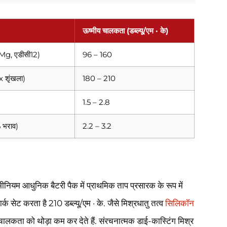
ऊष्मीय चालकता (डब्ल्यू/एम · के)
0Mg, एडीसी12)
96 – 160
x शृंखला)
180 – 210
1.5 – 2.8
 भराव)
2.2 – 3.2
मीनियम आधुनिक बैटरी पैक में प्राथमिक ताप प्रसारक के रूप में
क सेट करता है 210 डब्ल्यू/एम · के. जैसे मिश्रधातु तत्व
सिलिकॉन
 चालकता को थोड़ा कम कर देते हैं. संरचनात्मक डाई-कास्टिंग मिश्र