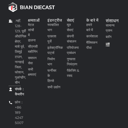
क्षमताओं
इंडस्ट्रीज
सेवाएं
के बारे में
संसाधन
.नहीं.
मेटल
स्वचालित
मूल
हमारे
सामान्य
128-
सांचों
भाग
सेवाएं
बारे में
प्रश्न
129, पूर्वी
में
औद्योगिक
प्रकाश
कंपनी
कार्यशाला
ब्लॉग
ढालना
क्षेत्र,
पुर्जे
संचालन
मैक्सिकन
माशे पूर्व,
सीएनसी
इलेक्ट्रॉनिक
परियोजना
पौधा
लिशुई
मशीनिंग
पार्ट्स
प्रबंधन
टाउन,
समापन
निर्माण
गुणवत्ता
नानहाई
सेवा
भाग
नियंत्रण
जिला,
सभी
फर्नीचर
पैकेजिंग &
फोशान,
क्षमताएं
के
रसद
गुआंग्डोंग,
हिस्से
चीन
सभी उद्योग
संपर्क：
कैथरीन
फ़ोन：
+86
189
4247
5007