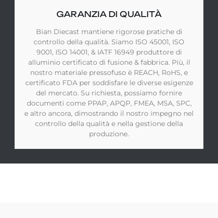
GARANZIA DI QUALITÀ
Bian Diecast mantiene rigorose pratiche di
controllo della qualità. Siamo ISO 45001, ISO
9001, ISO 14001, & IATF 16949 produttore di
alluminio certificato di fusione & fabbrica. Più, il
nostro materiale pressofuso è REACH, RoHS, e
certificato FDA per soddisfare le diverse esigenze
del mercato. Su richiesta, possiamo fornire
documenti come PPAP, APQP, FMEA, MSA, SPC,
e altro ancora, dimostrando il nostro impegno nel
controllo della qualità e nella gestione della
produzione.