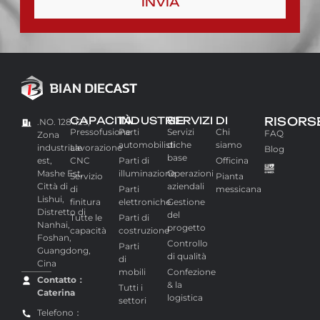
INVIA
CAPACITÀ
INDUSTRIE
SERVIZI
DI
RISORS
.NO. 128-129,
Pressofusione
Parti
Servizi
Chi
FAQ
Zona
automobilistiche
di
siamo
industriale
Lavorazione
Blog
base
est,
CNC
Parti di
Officina
Mashe Est,
illuminazione
Operazioni
Servizio
Pianta
Città di
aziendali
di
Parti
messicana
Lishui,
finitura
elettroniche
Gestione
Distretto di
del
Tutte le
Parti di
Nanhai,
progetto
capacità
costruzione
Foshan,
Controllo
Parti
Guangdong,
di qualità
di
Cina
mobili
Confezione
Contatto：
& la
Tutti i
Caterina
logistica
settori
Telefono：