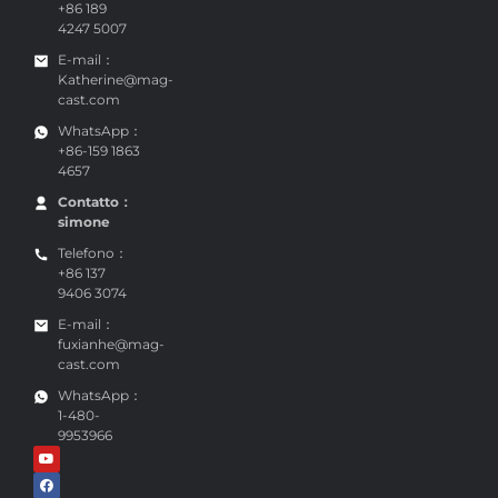
+86 189
4247 5007
E-mail：
Katherine@mag-
cast.com
WhatsApp：
+86-159 1863
4657
Contatto：
simone
Telefono：
+86 137
9406 3074
E-mail：
fuxianhe@mag-
cast.com
WhatsApp：
1-480-
9953966