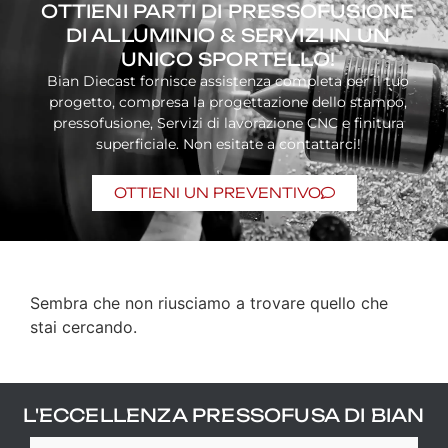
OTTIENI PARTI DI PRESSOFUSIONE
DI ALLUMINIO & SERVIZI IN UN
UNICO SPORTELLO!
Bian Diecast fornisce assistenza completa per il tuo
progetto, compresa la progettazione dello stampo,
pressofusione, Servizi di lavorazione CNC e finitura
superficiale. Non esitate a contattarci!
OTTIENI UN PREVENTIVO
Sembra che non riusciamo a trovare quello che
stai cercando.
L'ECCELLENZA PRESSOFUSA DI BIAN