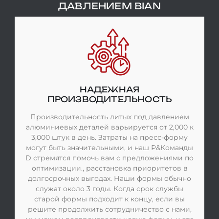
ДАВЛЕНИЕМ BIAN
НАДЕЖНАЯ
ПРОИЗВОДИТЕЛЬНОСТЬ
Производительность литых под давлением
алюминиевых деталей варьируется от 2,000 к
3,000 штук в день. Затраты на пресс-форму
могут быть значительными, и наш Р&Команды
D стремятся помочь вам с предложениями по
оптимизации., расстановка приоритетов в
долгосрочных выгодах. Наши формы обычно
служат около 3 годы. Когда срок службы
старой формы подходит к концу, если вы
решите продолжить сотрудничество с нами,