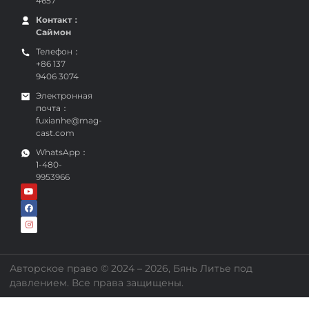
4657
Контакт：
Саймон
Телефон：
+86 137
9406 3074
Электронная
почта：
fuxianhe@mag-
cast.com
WhatsApp：
1-480-
9953966
Авторское право © 2024 – 2026, Бянь Литье под
давлением. Все права защищены.