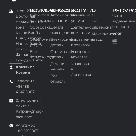
ВОЗМОЖНОСТИ
ОТРАСЛИ
УСЛУГИ
О
РЕСУР
.Нет. 128-129,
Литье под
Автомобильные
Основные
О
Часто
Восточная
давлением
запчасти
услуги
нас
задаваемые
промышленная
вопросы
зона,
Обработка
Детали
Деятельность
мастерская
Маше Восток,
с ЧПУ
освещения
компании
Блог
Мексиканский
Лишуй город,
Отделочные
Электронные
Управление
завод
Наньхайский
услуги
детали
проектом
район,
Все
Строительные
Контроль
Фошань,
возможности
детали
качества
Гуандун, Китай
Детали
Упаковка
Контакт：
мебели
&
Кэтрин
Логистика
Все
Телефон：
отрасли
+86 189
4247 5007
Электронная
почта：
Кэтрин@mag-
cast.com
WhatsApp：
+86-159 1863