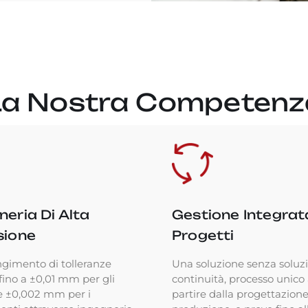
La Nostra Competenz
neria Di Alta
Gestione Integrat
sione
Progetti
gimento di tolleranze
Una soluzione senza soluz
 fino a ±0,01 mm per gli
continuità, processo unico
e ±0,002 mm per i
partire dalla progettazione