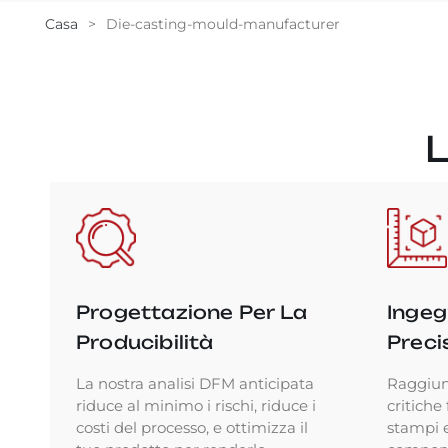
Casa
>
Die-casting-mould-manufacturer
Progettazione Per La
Ingeg
Producibilità
Preci
La nostra analisi DFM anticipata
Raggiun
riduce al minimo i rischi, riduce i
critiche
costi del processo, e ottimizza il
stampi 