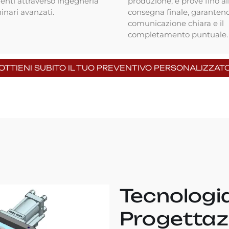
nti attraverso ingegneria
produzione, e prove fino al
nari avanzati.
consegna finale, garanten
comunicazione chiara e il
completamento puntuale.
OTTIENI SUBITO IL TUO PREVENTIVO PERSONALIZZAT
Tecnologi
Progettazi