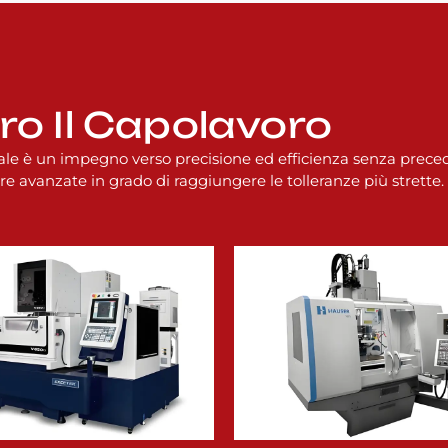
tro Il Capolavoro
iale è un impegno verso precisione ed efficienza senza preced
re avanzate in grado di raggiungere le tolleranze più strette.