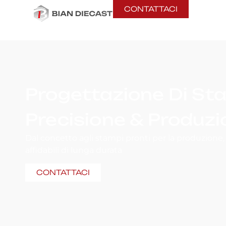
CONTATTACI
Progettazione Di Sta
Precisione & Produzi
Dal concetto agli stampi pronti per la produzione, 
affidabili di lunga durata
CONTATTACI