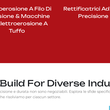
oerosione A Filo Di
Rettificatrici Ad
sione & Macchine
Precisione
Elettroerosione A
Tuffo
uild For Diverse Indu
ecisione e durata non sono negoziabili. Esplora le sfide speci
he risolviamo per ciascun settore.