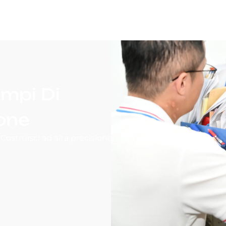
mpi Di
one
Costruisci ad alta precisione, Stampi