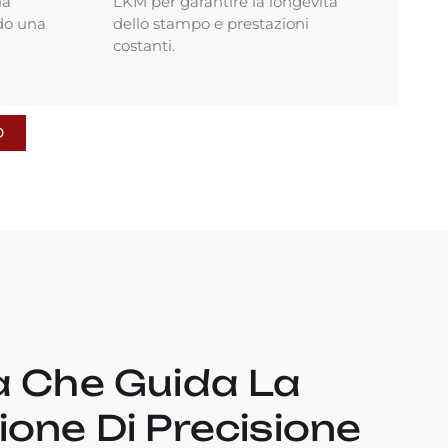
la
LKM per garantire la longevità
do una
dello stampo e prestazioni
costanti.
O
a Che Guida La
one Di Precisione