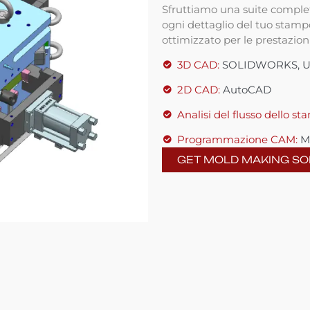
Sfruttiamo una suite complet
ogni dettaglio del tuo stamp
ottimizzato per le prestazion
3D CAD:
SOLIDWORKS, UG
2D CAD:
AutoCAD
Analisi del flusso dello st
Programmazione CAM:
Ma
GET MOLD MAKING S