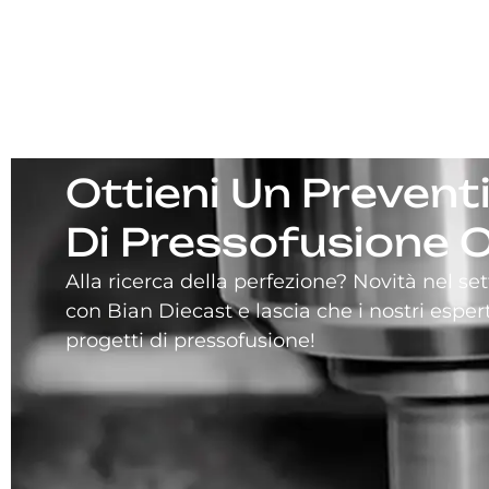
Ottieni Un Preventi
Di Pressofusione O
Alla ricerca della perfezione? Novità nel se
con Bian Diecast e lascia che i nostri espert
progetti di pressofusione!