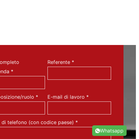
ompleto
Referente
*
ienda
*
posizione/ruolo
*
E-mail di lavoro
*
di telefono (con codice paese)
*
Whatsapp