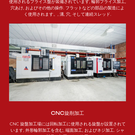
使用されるフライス盤が装備されています, 輪郭フライス加工,
穴あけ, およびその他の操作. フラットなどの部品の製造によ
く使用されます。, 溝, 穴, そして連続スレッド.
CNC旋削加工
CNC 旋盤加工場には回転加工に使用される旋盤が設置されて
います, 外形輪郭加工を含む, 端面加工, およびネジ加工. シャ