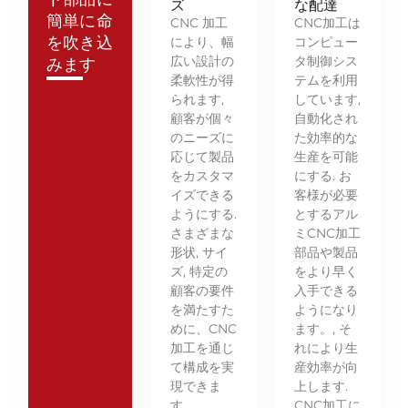
ズ
な配達
簡単に命
CNC 加工
CNC加工は
を吹き込
により、幅
コンピュー
広い設計の
タ制御シス
みます
柔軟性が得
テムを利用
られます,
しています,
顧客が個々
自動化され
のニーズに
た効率的な
応じて製品
生産を可能
をカスタマ
にする. お
イズできる
客様が必要
ようにする.
とするアル
さまざまな
ミCNC加工
形状, サイ
部品や製品
ズ, 特定の
をより早く
顧客の要件
入手できる
を満たすた
ようになり
めに、CNC
ます。, そ
加工を通じ
れにより生
て構成を実
産効率が向
現できま
上します.
す。.
CNC加工に