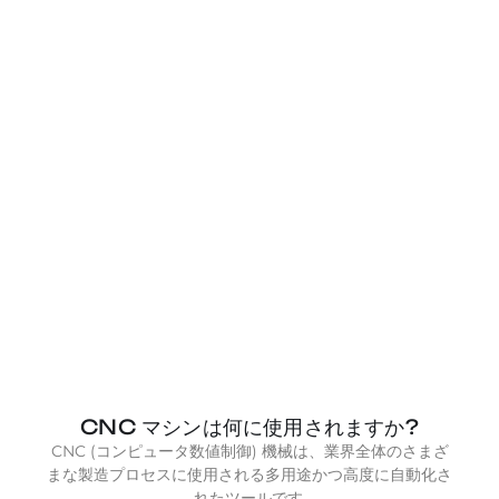
仕上げ
最後の仕上げにエレガントさをプラス. 当社の表面処理
サービスがどのように部品を向上させるかをご覧くだ
さい.
仕上げサービスを見る
CNC マシンは何に使用されますか?
CNC (コンピュータ数値制御) 機械は、業界全体のさまざ
まな製造プロセスに使用される多用途かつ高度に自動化さ
れたツールです.