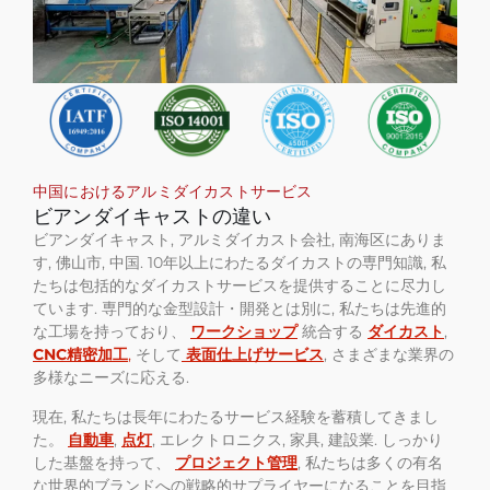
中国におけるアルミダイカストサービス
ビアンダイキャストの違い
ビアンダイキャスト, アルミダイカスト会社, 南海区にありま
す, 佛山市, 中国. 10年以上にわたるダイカストの専門知識, 私
たちは包括的なダイカストサービスを提供することに尽力し
ています. 専門的な金型設計・開発とは別に, 私たちは先進的
な工場を持っており、
ワークショップ
統合する
ダイカスト
,
CNC精密加工
,
そして
表面仕上げサービス
, さまざまな業界の
多様なニーズに応える.
現在, 私たちは長年にわたるサービス経験を蓄積してきまし
た。
自動車
,
点灯
, エレクトロニクス, 家具, 建設業. しっかり
した基盤を持って、
プロジェクト管理
, 私たちは多くの有名
な世界的ブランドへの戦略的サプライヤーになることを目指