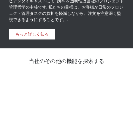
ビアンダイキャストにて, 効率 & 透明性は当社のプロジェクト
管理哲学の中核です. 私たちの目標は、お客様が日常のプロジ
ェクト管理タスクの負担を軽減しながら、注文を注意深く監
視できるようにすることです。.
もっと詳しく知る
当社のその他の機能を探索する
ダイカスト
複雑な金属パーツをダイキャストで製作, 車でよく使わ
れる, 点灯, 電子, 家具 & 建設業.
ダイカストを見る