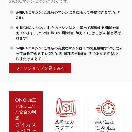
のCNCマシンは次のとおりです:
3-軸CNCマシン: これらのマシンは X に沿って移動できます, Y, と
Z 軸.
4-軸CNCマシン: これらのマシンは X に沿って移動する機能を備
えています。, Y, Z軸, 追加の回転軸に加えて (しばしば A 軸と呼ば
れます).
5-軸CNCマシン: これらの高度なマシンは 3 つの直線軸すべてに沿
って移動できます (バツ, Y, Z) 追加の回転軸が 2 つあります (A と
B または A と C).
ワークショップを見てみる
CNC 加工
アルミニウ
ム合金の利
点
柔軟なカ
高い生産
ダイカス
スタマイ
性 & 迅速
ト部品に