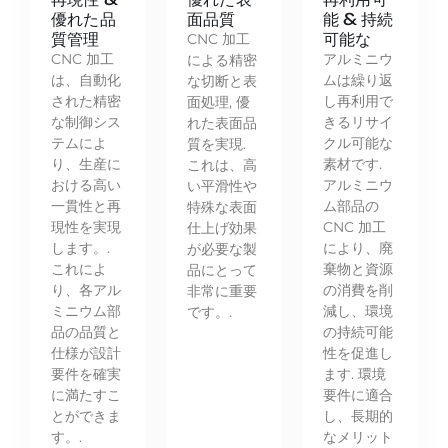
優れた品
面品質
能 & 持続
質管理
可能な
CNC 加工
CNC 加工
アルミニウ
による精密
は、自動化
ムは繰り返
な切断と表
された精密
し再利用で
面処理, 優
な制御シス
きるリサイ
れた表面品
テムによ
クル可能な
質を実現.
り、生産に
素材です.
これは、高
おける高い
アルミニウ
い平滑性や
一貫性と再
ム部品の
特殊な表面
現性を実現
CNC 加工
仕上げ効果
します。.
により、廃
が必要な製
これによ
棄物と資源
品にとって
り、各アル
の消費を削
非常に重要
ミニウム部
減し、環境
です。.
品の品質と
の持続可能
仕様が設計
性を促進し
要件を確実
ます. 環境
に満たすこ
要件に適合
とができま
し、長期的
す。.
なメリット