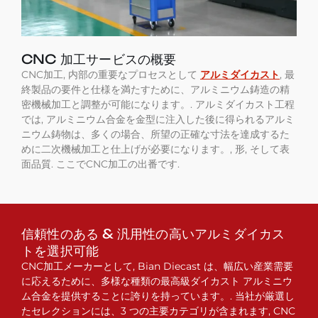
CNC 加工サービスの概要
CNC加工, 内部の重要なプロセスとして
アルミダイカスト
, 最
終製品の要件と仕様を満たすために、アルミニウム鋳造の精
密機械加工と調整が可能になります。. アルミダイカスト工程
では, アルミニウム合金を金型に注入した後に得られるアルミ
ニウム鋳物は、多くの場合、所望の正確な寸法を達成するた
めに二次機械加工と仕上げが必要になります。, 形, そして表
面品質. ここでCNC加工の出番です.
信頼性のある & 汎用性の高いアルミダイカス
トを選択可能
CNC加工メーカーとして, Bian Diecast は、幅広い産業需要
に応えるために、多様な種類の最高級ダイカスト アルミニウ
ム合金を提供することに誇りを持っています。. 当社が厳選し
たセレクションには、3 つの主要カテゴリが含まれます, CNC