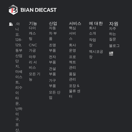
기능
산업
서비스
에 대한
자원
.아
다이
자동
핵심
회사
자주
니
캐스
차 부
서비
소개
하는
요.
팅
품
스
질문
128-
작업
129,
CNC
조명
회사
장
블로그
동부
가공
부품
운영
멕시코공
산업
마무
전자
프로
장
단
리 서
부품
젝트
지,
비스
관리
건설
마셰
모든 기
부품
품질
이스
능
관리
가구
트,
부품
포장 &
리수
물류 센
모든 산
이
터
업
타
운,
난하
이
구,
포
산,