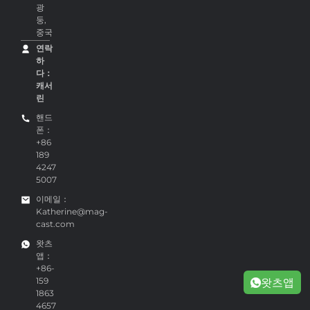
광
둥,
중국
연락
하
다：
캐서
린
핸드
폰：
+86
189
4247
5007
이메일：
Katherine@mag-
cast.com
왓츠
앱：
+86-
159
왓츠앱
1863
4657