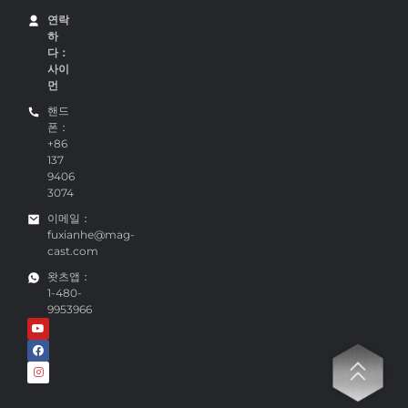
연락
하
다：
사이
먼
핸드
폰：
+86
137
9406
3074
이메일：
fuxianhe@mag-
cast.com
왓츠앱：
1-480-
9953966