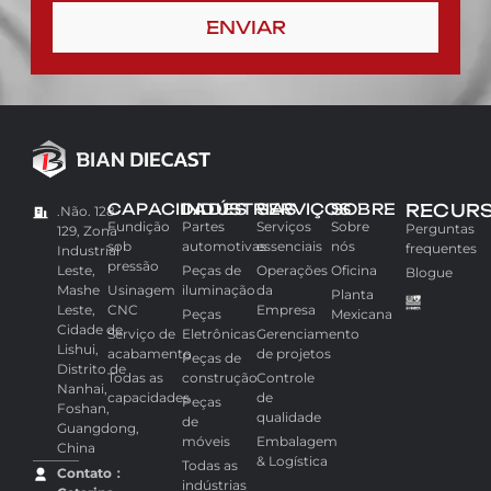
ENVIAR
CAPACIDADES
INDÚSTRIAS
SERVIÇOS
SOBRE
RECUR
.Não. 128-
Fundição
Partes
Serviços
Sobre
Perguntas
129, Zona
sob
automotivas
essenciais
nós
frequentes
Industrial
pressão
Leste,
Peças de
Operações
Oficina
Blogue
Mashe
Usinagem
iluminação
da
Planta
Leste,
CNC
Empresa
Peças
Mexicana
Cidade de
Serviço de
Eletrônicas
Gerenciamento
Lishui,
acabamento
de projetos
Peças de
Distrito de
Todas as
construção
Controle
Nanhai,
capacidades
de
Peças
Foshan,
qualidade
de
Guangdong,
móveis
Embalagem
China
& Logística
Todas as
Contato：
indústrias