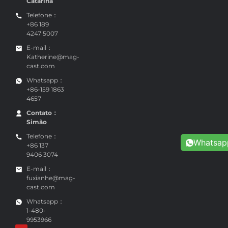
Catarina
Telefone：
+86 189
4247 5007
E-mail：
Katherine@mag-
cast.com
Whatsapp：
+86-159 1863
4657
Contato：
Simão
Telefone：
Whatsap
+86 137
9406 3074
E-mail：
fuxianhe@mag-
cast.com
Whatsapp：
1-480-
9953966