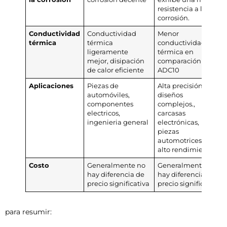
resistencia a la
corrosión.
Conductividad
Conductividad
Menor
térmica
térmica
conductividad
ligeramente
térmica en
mejor, disipación
comparación con
de calor eficiente
ADC10
Aplicaciones
Piezas de
Alta precisión y
automóviles,
diseños
componentes
complejos.,
electricos,
carcasas
ingenieria general
electrónicas,
piezas
automotrices de
alto rendimiento
Costo
Generalmente no
Generalmente no
hay diferencia de
hay diferencia de
precio significativa
precio significativa
para resumir: