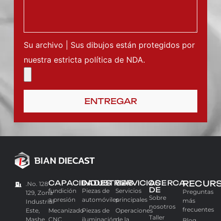
Su archivo | Sus dibujos están protegidos por
nuestra estricta política de NDA.
ENTREGAR
CAPACIDADES
INDUSTRIAS
SERVICIOS
ACERCA
RECUR
.No. 128-
DE
fundición
Piezas de
Servicios
Preguntas
129, Zona
Sobre
a presión
automóviles
principales
más
Industrial
nosotros
frecuentes
Este,
Mecanizado
Piezas de
Operaciones
Taller
Mashe
CNC
iluminación
de la
Blog