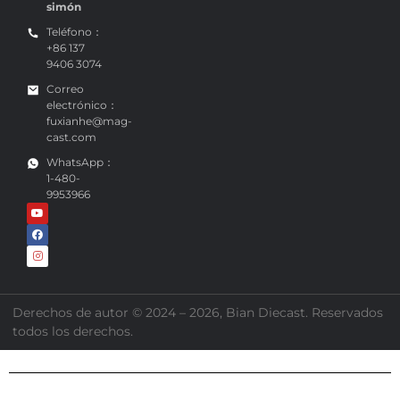
simón
Teléfono：
+86 137
9406 3074
Correo
electrónico：
fuxianhe@mag-
cast.com
WhatsApp：
1-480-
9953966
Derechos de autor © 2024 – 2026, Bian Diecast. Reservados
todos los derechos.