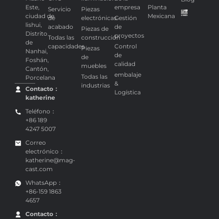
Este,
empresa
Planta
Servicio
Piezas
ciudad de
Mexicana
de
electrónicas
Gestión
lishui,
acabado
de
Piezas de
Distrito
proyectos
Todas las
construcción
de
capacidades
Control
Piezas
Nanhai,
de
de
Foshán,
calidad
muebles
Cantón,
embalaje
Todas las
Porcelana
&
industrias
Contacto：
Logística
katherine
Teléfono：
+86 189
4247 5007
Correo
electrónico：
katherine@mag-
cast.com
WhatsApp：
+86-159 1863
4657
Contacto：