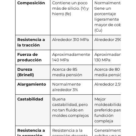
Composición
Contiene un poco
Normalmente
más de silicio. (Y) y
tiene un
hierro (fe)
porcentaje
ligeramente
mayor de cobre.
(Cu)
Resistencia a
Alrededor 310 MPa
Alrededor 290 MPa
la tracción
Fuerza de
Aproximadamente
Aproximadamente
producción
140 MPa
130 MPa
Dureza
Acerca de 85
Acerca de 80
(Brinell)
media pensión
media pensión
Alargamiento
Normalmente
Alrededor 2.5%
alrededor 3%
Castabilidad
Buena
Mejor
castabilidad, pero
moldeabilidad,
no tan fluido en
preferido para
moldes complejos
fundición
compleja
Resistencia a
Resistencia a la
Generalmente
la corrosión
corrosión decente
exhibe una mejor