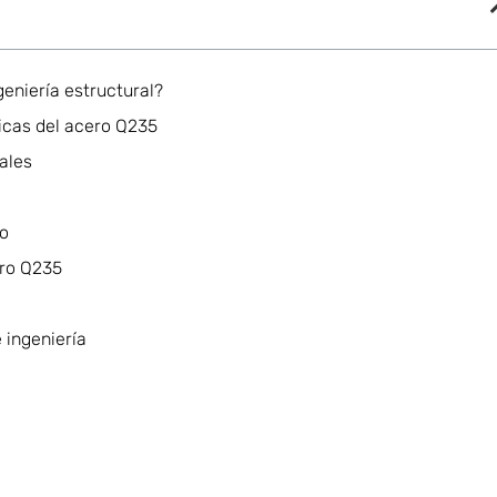
eniería estructural?
icas del acero Q235
ales
do
ero Q235
 ingeniería