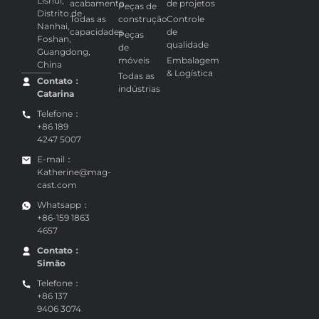
Lishui,
acabamento
de projetos
Peças de
Distrito de
Todas as
construção
Controle
Nanhai,
capacidades
de
Peças
Foshan,
qualidade
de
Guangdong,
móveis
Embalagem
China
& Logística
Todas as
Contato：
indústrias
Catarina
Telefone：
+86 189
4247 5007
E-mail：
Katherine@mag-
cast.com
Whatsapp：
+86-159 1863
4657
Contato：
Simão
Telefone：
+86 137
9406 3074