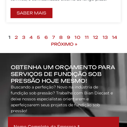
SABER MAIS
1
2
3
4
5
6
7
8
9
10
11
12
13
14
PRÓXIMO »
OBTENHA UM ORÇAMENTO PARA
SERVIÇOS DE FUNDIÇÃO SOB
PRESSÃO HOJE MESMO!
Buscando a perfeição? Novo na indústria de
fundição sob pressão? Trabalhe com Bian Diecast e
deixe nossos especialistas orientarem e
aperfeiçoarem seus projetos de fundição sob
pressão!
Nome Completo da Empresa
*