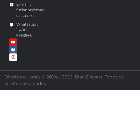
E-mail：
fuxianhe@mag-
cast.com
Whatsapp：
1-480-
9953966
Direitos autorais © 2024 – 2026, Bian Diecast. Todos os
direitos reservados.