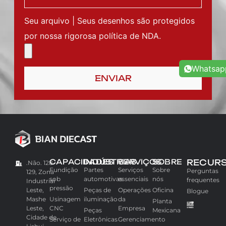
Seu arquivo | Seus desenhos são protegidos
por nossa rigorosa política de NDA.
Whatsap
ENVIAR
CAPACIDADES
INDÚSTRIAS
SERVIÇOS
SOBRE
RECUR
.Não. 128-
Fundição
Partes
Serviços
Sobre
Perguntas
129, Zona
sob
automotivas
essenciais
nós
frequentes
Industrial
pressão
Leste,
Peças de
Operações
Oficina
Blogue
Mashe
Usinagem
iluminação
da
Planta
Leste,
CNC
Empresa
Peças
Mexicana
Cidade de
Serviço de
Eletrônicas
Gerenciamento