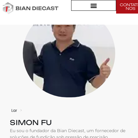
CONTAT
NOS
Lar
>
SIMON FU
Eu sou o fundador da Bian Diecast, um fornecedor de
soluções de fundição sob pressão de precisão,