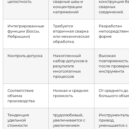
целостность
сварные швы и
конструкция б
концентрации
сварных
напряжений
соединений.
Интегрированные
Требуется
Разработан
функции (Боссы,
вторичная сварка
непосредствен
Ребрышки)
или механическая
форме
обработка.
Контроль допуска
Накопленный
Высокая
набор допусков в
повторяемость
результате
после проверк
многоэтапных
инструмента
процессов
Соответствие
Низкая и средняя
От среднего до
объема
громкость
большого объе
производства
Тенденция
трудолюбивый,
Инструментал
удельной
увеличивается с
привод,
стоимости
увеличением
уменьшается с