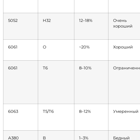
5052
H32
12–18%
Очень
хороший
6061
О
~20%
Хороший
6061
Т6
8–10%
Ограничен
6063
Т5/Т6
8–12%
Умеренный
А380
В
1–3%
Бедный