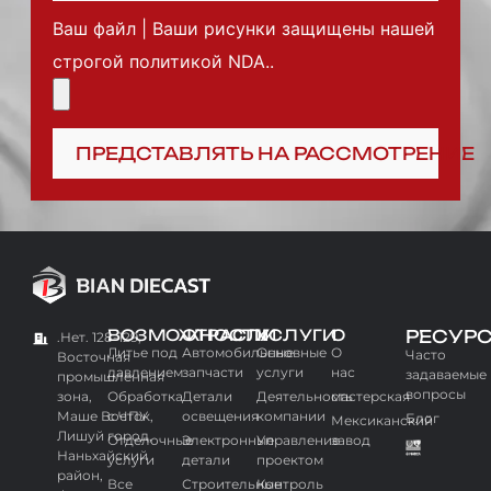
Ваш файл | Ваши рисунки защищены нашей
строгой политикой NDA..
ПРЕДСТАВЛЯТЬ НА РАССМОТРЕНИЕ
ВОЗМОЖНОСТИ
ОТРАСЛИ
УСЛУГИ
О
РЕСУР
.Нет. 128-129,
Литье под
Автомобильные
Основные
О
Часто
Восточная
давлением
запчасти
услуги
нас
задаваемые
промышленная
вопросы
зона,
Обработка
Детали
Деятельность
мастерская
Маше Восток,
с ЧПУ
освещения
компании
Блог
Мексиканский
Лишуй город,
Отделочные
Электронные
Управление
завод
Наньхайский
услуги
детали
проектом
район,
Все
Строительные
Контроль