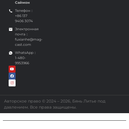
Саймон
Телефон：
+86 137
9406 3074
Электронная
почта：
fuxianhe@mag-
cast.com
WhatsApp：
1-480-
9953966
Авторское право © 2024 – 2026, Бянь Литье под
давлением. Все права защищены.