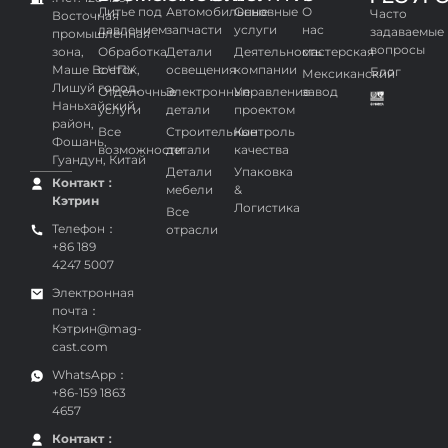
Литье под
Автомобильные
Основные
О
Часто
Восточная
давлением
запчасти
услуги
нас
задаваемые
промышленная
вопросы
зона,
Обработка
Детали
Деятельность
мастерская
Маше Восток,
с ЧПУ
освещения
компании
Блог
Мексиканский
Лишуй город,
Отделочные
Электронные
Управление
завод
Наньхайский
услуги
детали
проектом
район,
Все
Строительные
Контроль
Фошань,
возможности
детали
качества
Гуандун, Китай
Детали
Упаковка
Контакт：
мебели
&
Кэтрин
Логистика
Все
Телефон：
отрасли
+86 189
4247 5007
Электронная
почта：
Кэтрин@mag-
cast.com
WhatsApp：
+86-159 1863
4657
Контакт：