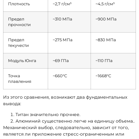
Плотность
~2,7 г/см³
~4,5 г/см³
Предел
~310 МПа
~900 МПа
прочности
Предел
~275 МПа
~830 МПа
текучести
Модуль Юнга
~69 ГПа
~110 ГПа
Точка
~660°С
~1668°С
плавления
Из этого сравнения, возникают два фундаментальных
вывода:
Титан значительно прочнее.
Алюминий существенно легче на единицу объема..
Механический выбор, следовательно, зависит от того,
является ли приложение стресс-ограниченным или