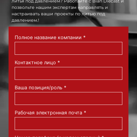
литья под давлением? Работайте с Bian Diecast и
позвольте нашим экспертам направлять и
настраивать ваши проекты по литью под
давлением.!
Полное название компании
*
Контактное лицо
*
Ваша позиция/роль
*
Рабочая электронная почта
*