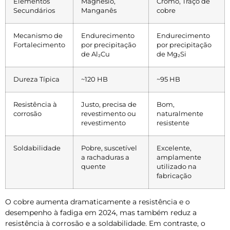
Elementos
Magnésio,
Cromo, Traço de
Secundários
Manganês
cobre
Mecanismo de
Endurecimento
Endurecimento
Fortalecimento
por precipitação
por precipitação
de Al₂Cu
de Mg₂Si
Dureza Típica
~120 HB
~95 HB
Resistência à
Justo, precisa de
Bom,
corrosão
revestimento ou
naturalmente
revestimento
resistente
Soldabilidade
Pobre, suscetível
Excelente,
a rachaduras a
amplamente
quente
utilizado na
fabricação
O cobre aumenta dramaticamente a resistência e o
desempenho à fadiga em 2024, mas também reduz a
resistência à corrosão e a soldabilidade. Em contraste, o