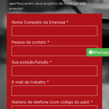
deixe nossos especialistas orientarem e
aperfeiçoarem seus projetos de fundição sob
pressão!
Nome Completo da Empresa
*
Pessoa de contato
*
Whatsap
Sua posição/função
*
E-mail de trabalho
*
Número de telefone (com código do país)
*