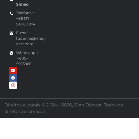
Contato：
Simão
Telefone：
+86 137
9406 3074
E-mail：
fuxianhe@mag-
cast.com
Whatsapp：
1-480-
9953966
Direitos autorais © 2024 – 2026, Bian Diecast. Todos os
direitos reservados.