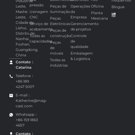
Fundição
Partes
Serviços
Sobre
Perguntas
129, Zona
sob
automotivas
essenciais
nós
frequentes
Industrial
pressão
Leste,
Peças de
Operações
Oficina
Blogue
Mashe
Usinagem
iluminação
da
Planta
Leste,
CNC
Empresa
Peças
Mexicana
Cidade de
Serviço de
Eletrônicas
Gerenciamento
Lishui,
acabamento
de projetos
Peças de
Distrito de
Todas as
construção
Controle
Nanhai,
capacidades
de
Peças
Foshan,
qualidade
de
Guangdong,
móveis
Embalagem
China
& Logística
Todas as
Contato：
indústrias
Catarina
Telefone：
+86 189
4247 5007
E-mail：
Katherine@mag-
cast.com
Whatsapp：
+86-159 1863
4657