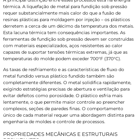
A principal distinção entre esses processos está na energia
térmica. A liquefação de metal para fundição sob pressão
requer substancialmente mais calor do que a fusão de
resinas plásticas para moldagem por injeção – os plásticos
derretem a cerca de um décimo da temperatura dos metais.
Esta lacuna térmica tem consequências importantes. As
ferramentas de fundição sob pressão devem ser construídas
com materiais especializados, aços resistentes ao calor
capazes de suportar tensões térmicas extremas, já que as
temperaturas do molde podem exceder 700°F (370°C).
As taxas de resfriamento e as características de fluxo do
metal fundido versus plástico fundido também são
completamente diferentes. O metal solidifica rapidamente,
exigindo estratégias precisas de abertura e ventilação para
evitar defeitos como porosidade. O plástico esfria mais
lentamente, o que permite maior controle ao preencher
complexos, seções de paredes finas. O comportamento
único de cada material requer uma abordagem distinta para
engenharia de moldes e controle de processos.
PROPRIEDADES MECÂNICAS E ESTRUTURAIS