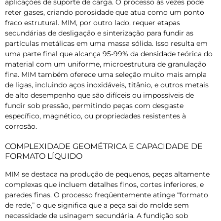
aplicações de suporte de carga. O processo às vezes pode
reter gases, criando porosidade que atua como um ponto
fraco estrutural. MIM, por outro lado, requer etapas
secundárias de desligação e sinterização para fundir as
partículas metálicas em uma massa sólida. Isso resulta em
uma parte final que alcança 95-99% da densidade teórica do
material com um uniforme, microestrutura de granulação
fina. MIM também oferece uma seleção muito mais ampla
de ligas, incluindo aços inoxidáveis, titânio, e outros metais
de alto desempenho que são difíceis ou impossíveis de
fundir sob pressão, permitindo peças com desgaste
específico, magnético, ou propriedades resistentes à
corrosão.
COMPLEXIDADE GEOMÉTRICA E CAPACIDADE DE
FORMATO LÍQUIDO
MIM se destaca na produção de pequenos, peças altamente
complexas que incluem detalhes finos, cortes inferiores, e
paredes finas. O processo freqüentemente atinge “formato
de rede,” o que significa que a peça sai do molde sem
necessidade de usinagem secundária. A fundição sob