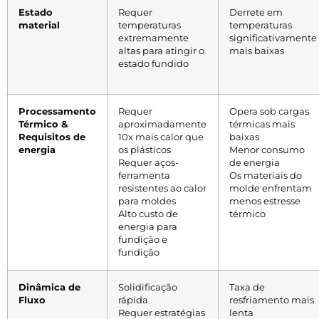
Estado
Requer
Derrete em
material
temperaturas
temperaturas
extremamente
significativamente
altas para atingir o
mais baixas
estado fundido
Processamento
Requer
Opera sob cargas
Térmico &
aproximadamente
térmicas mais
Requisitos de
10x mais calor que
baixas
energia
os plásticos
Menor consumo
Requer aços-
de energia
ferramenta
Os materiais do
resistentes ao calor
molde enfrentam
para moldes
menos estresse
Alto custo de
térmico
energia para
fundição e
fundição
Dinâmica de
Solidificação
Taxa de
Fluxo
rápida
resfriamento mais
Requer estratégias
lenta