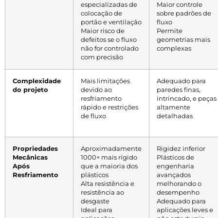
especializadas de
Maior controle
colocação de
sobre padrões de
portão e ventilação
fluxo
Maior risco de
Permite
defeitos se o fluxo
geometrias mais
não for controlado
complexas
com precisão
Complexidade
Mais limitações
Adequado para
do projeto
devido ao
paredes finas,
resfriamento
intrincado, e peças
rápido e restrições
altamente
de fluxo
detalhadas
Propriedades
Aproximadamente
Rigidez inferior
Mecânicas
1000× mais rígido
Plásticos de
Após
que a maioria dos
engenharia
Resfriamento
plásticos
avançados
Alta resistência e
melhorando o
resistência ao
desempenho
desgaste
Adequado para
Ideal para
aplicações leves e