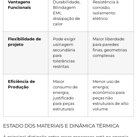
Vantagens
Durabilidade,
Resistência à
Funcionais
Blindagem
corrosão,
EMI,
isolamento
dissipação de
elétrico
calor
Flexibilidade de
Pode exigir
Maior liberdade
projeto
usinagem
para paredes
secundária
finas, geometrias
para
complexas
tolerâncias
restritas
Eficiência de
Maior
Menor uso de
Produção
consumo de
energia;
energia;
econômico para
justificado
peças não
para peças
estruturais de alto
estruturais
volume
ESTADO DOS MATERIAIS E DINÂMICA TÉRMICA