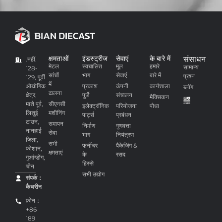
क्षमताओं
इंडस्ट्रीज
सेवाएं
के बारे में
संसाधन
.नहीं.
मेटल
स्वचालित
मूल
हमारे
सामान्य
128-
सांचों
भाग
सेवाएं
बारे में
प्रश्न
129, पूर्वी
में
औद्योगिक
प्रकाश
कंपनी
कार्यशाला
ब्लॉग
ढालना
क्षेत्र,
पुर्जे
संचालन
मैक्सिकन
माशे पूर्व,
सीएनसी
इलेक्ट्रॉनिक
परियोजना
पौधा
लिशुई
मशीनिंग
पार्ट्स
प्रबंधन
टाउन,
समापन
निर्माण
गुणवत्ता
नानहाई
सेवा
भाग
नियंत्रण
जिला,
सभी
फर्नीचर
पैकेजिंग &
फोशान,
क्षमताएं
के
रसद
गुआंग्डोंग,
हिस्से
चीन
सभी उद्योग
संपर्क：
कैथरीन
फ़ोन：
+86