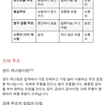
로스트폼 주조
낮음에서 중간
알류미늄, 철
보통
까지
의
원심주조
낮음에서 중간
원통형 부품
보통
까지
의
영구 금형 주조
중간에서 높음
알류미늄, 마그
높은
네슘
스퀴즈 다이 캐
높은
벽이 얇은 부품
보통
스팅
의
모래 주조
샌드 캐스팅이란??
샌드 캐스팅은 업계에서 가장 오래되고 가장 널리 사용되는 주조 공정
중 하나입니다.. 모래로 주형을 만드는 일이 포함됩니다., 용융된 금속
을 부어 원하는 모양을 만드는 장치. 금속이 굳어지면, 모래 주형이 분
해되어 최종 부분이 드러납니다..
모래 주조의 장점과 단점