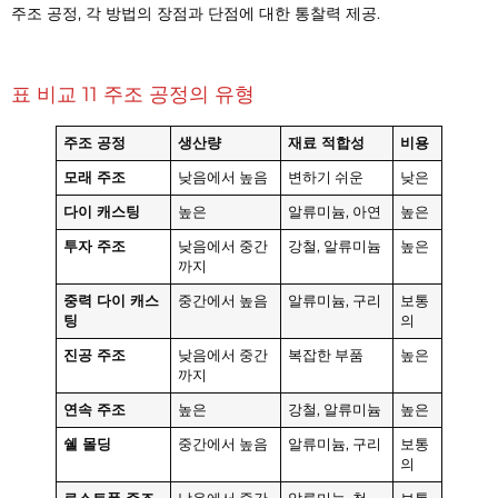
주조 공정, 각 방법의 장점과 단점에 대한 통찰력 제공.
표 비교 11 주조 공정의 유형
주조 공정
생산량
재료 적합성
비용
모래 주조
낮음에서 높음
변하기 쉬운
낮은
다이 캐스팅
높은
알류미늄, 아연
높은
투자 주조
낮음에서 중간
강철, 알류미늄
높은
까지
중력 다이 캐스
중간에서 높음
알류미늄, 구리
보통
팅
의
진공 주조
낮음에서 중간
복잡한 부품
높은
까지
연속 주조
높은
강철, 알류미늄
높은
쉘 몰딩
중간에서 높음
알류미늄, 구리
보통
의