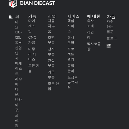
기능
산업
서비스
에 대한
자원
.아
다이
자동
핵심
회사
자주
니
캐스
차 부
서비
소개
하는
요.
팅
품
스
질문
128-
작업
129,
CNC
조명
회사
장
블로그
동부
가공
부품
운영
멕시코공
산업
마무
전자
프로
장
단
리 서
부품
젝트
지,
비스
관리
건설
마셰
모든 기
부품
품질
이스
능
관리
가구
트,
부품
포장 &
리수
물류 센
모든 산
이
터
업
타
운,
난하
이
구,
포
산,
광