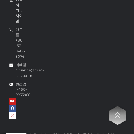
하
다：
사이
먼
핸드
폰：
+86
137
9406
3074
이메일：
fuxianhe@mag-
cast.com
왓츠앱：
1-480-
9953966
This website uses cookies to ensure you get the best