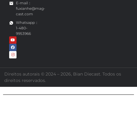
9406 3074
E-mail：
fuxianhe@mag-
cast.com
Whatsapp：
1-480-
9953966
Direitos autorais © 2024 – 2026, Bian Diecast. Todos os
direitos reservados.