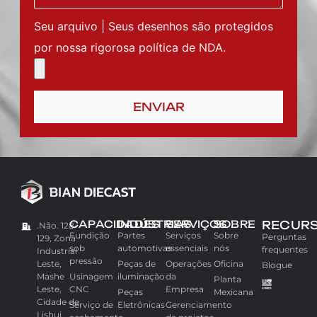
Seu arquivo | Seus desenhos são protegidos
por nossa rigorosa política de NDA.
ENVIAR
CAPACIDADES
INDÚSTRIAS
SERVIÇOS
SOBRE
RECUR
.Não. 128-
Fundição
Partes
Serviços
Sobre
Perguntas
129, Zona
sob
automotivas
essenciais
nós
frequentes
Industrial
pressão
Leste,
Peças de
Operações
Oficina
Blogue
Mashe
Usinagem
iluminação
da
Planta
Leste,
CNC
Empresa
Peças
Mexicana