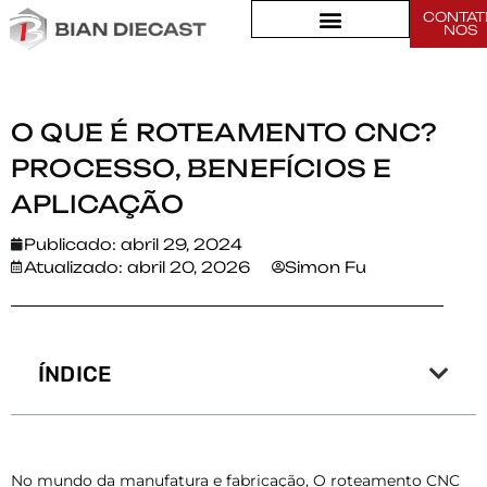
CONTAT
Lar
>
NOS
O que é roteamento CNC? Processo, Benefícios e Aplicação
O QUE É ROTEAMENTO CNC?
PROCESSO, BENEFÍCIOS E
APLICAÇÃO
Publicado:
abril 29, 2024
Atualizado: abril 20, 2026
Simon Fu
ÍNDICE
No mundo da manufatura e fabricação, O roteamento CNC