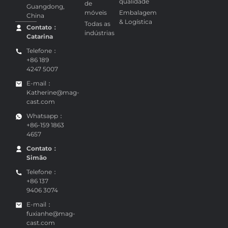
capacidades
de
Peças
Foshan,
qualidade
de
Guangdong,
móveis
Embalagem
China
& Logística
Todas as
Contato：
indústrias
Catarina
Telefone：
+86 189
4247 5007
E-mail：
Katherine@mag-
cast.com
Whatsapp：
+86-159 1863
4657
Contato：
Simão
Telefone：
+86 137
9406 3074
E-mail：
fuxianhe@mag-