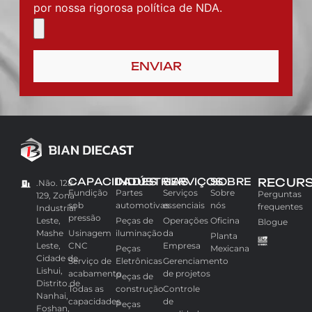
Seu arquivo | Seus desenhos são protegidos
por nossa rigorosa política de NDA.
ENVIAR
CAPACIDADES
INDÚSTRIAS
SERVIÇOS
SOBRE
RECUR
.Não. 128-
Fundição
Partes
Serviços
Sobre
Perguntas
129, Zona
sob
automotivas
essenciais
nós
frequentes
Industrial
pressão
Leste,
Peças de
Operações
Oficina
Blogue
Mashe
Usinagem
iluminação
da
Planta
Leste,
CNC
Empresa
Peças
Mexicana
Cidade de
Serviço de
Eletrônicas
Gerenciamento
Lishui,
acabamento
de projetos
Peças de
Distrito de
Todas as
construção
Controle
Nanhai,