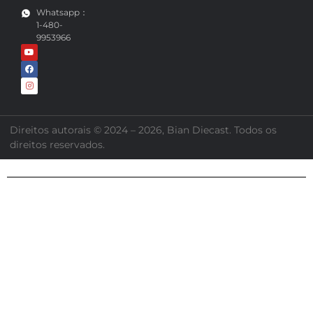
cast.com
Whatsapp：
1-480-
9953966
Direitos autorais © 2024 – 2026, Bian Diecast. Todos os
direitos reservados.